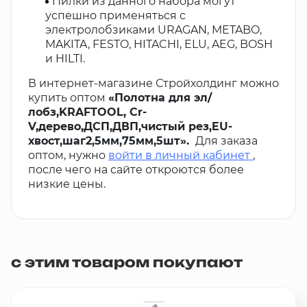
Пилки из данного набора могут
успешно применяться с
электролобзиками URAGAN, METABO,
MAKITA, FESTO, HITACHI, ELU, AEG, BOSH
и HILTI.
В интернет-магазине Стройхолдинг можно
купить оптом
«Полотна для эл/
лобз,KRAFTOOL, Cr-
V,дерево,ДСП,ДВП,чистый рез,EU-
хвост,шаг2,5мм,75мм,5шт».
Для заказа
оптом, нужно
войти в личный кабинет
,
после чего на сайте откроются более
низкие цены.
с этим товаром покупают