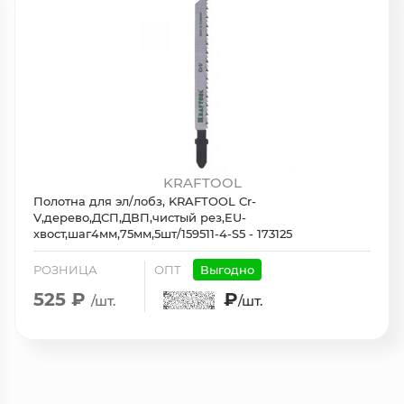
KRAFTOOL
Полотна для эл/лобз, KRAFTOOL Cr-
V,дерево,ДСП,ДВП,чистый рез,EU-
хвост,шаг4мм,75мм,5шт/159511-4-S5 - 173125
РОЗНИЦА
ОПТ
Выгодно
525 ₽
₽
/шт.
/шт.