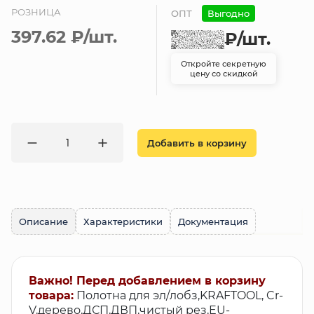
РОЗНИЦА
ОПТ
Выгодно
397.62 ₽
/шт.
₽
/шт.
Откройте секретную
цену со скидкой
Добавить в корзину
Описание
Характеристики
Документация
Важно! Перед добавлением в корзину
товара:
Полотна для эл/лобз,KRAFTOOL, Cr-
V,дерево,ДСП,ДВП,чистый рез,EU-