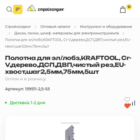
0
Войдите в личный кабинет
Стройхолдинг
Оптовый каталог
Инструмент и оборудование
Вы сможете оформлять заказы
по оптовым ценам.
Диски, пилки, шлиф. материалы для электроинструмента
Полотна для эл/лобз,KRAFTOOL, Cr-V,дерево,ДСП,ДВП,чистый рез,EU-
Войти
хвост,шаг2,5мм,75мм,5шт
Полотна для эл/лобз,KRAFTOOL, Cr-
V,дерево,ДСП,ДВП,чистый рез,EU-
Каталог товаров
хвост,шаг2,5мм,75мм,5шт
Оптом и в розницу
Быстрый заказ по списку
Артикул: 159511-2,5-S5
Все
бренды
Доставка 1-2 дня
Избранное
Сравнение
В корзину