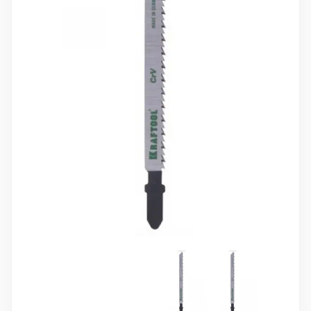
10 000 ₽
Минимальный заказ
+7(495) 988-86-47
sales@stroyholding.ru
Max
Телеграм
Доставка
Оплата
О компании
Все бренды
Контакты
Москва