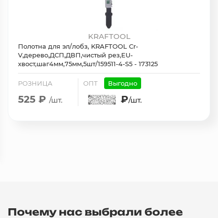
KRAFTOOL
Полотна для эл/лобз, KRAFTOOL Cr-
V,дерево,ДСП,ДВП,чистый рез,EU-
хвост,шаг4мм,75мм,5шт/159511-4-S5 - 173125
РОЗНИЦА
ОПТ
Выгодно
525 ₽
₽
/шт.
/шт.
Почему нас выбрали более