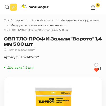
0
Войдите в личный кабинет
Стройхолдинг
Оптовый каталог
Инструмент и оборудование
Вы сможете оформлять заказы
по оптовым ценам.
Инструмент плиточника и сантехника
СВП ТЛС-ПРОФИ Зажим "Ворота" 1,4 мм 500 шт
Войти
СВП ТЛС-ПРОФИ Зажим "Ворота" 1,4
мм 500 шт
Оптом и в розницу
Каталог товаров
Артикул: TLSZA122022
Быстрый заказ по списку
Доставка 1-2 дня
Все
бренды
Избранное
Сравнение
В корзину