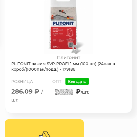
Плитонит
PLITONIT зажим SVP-PROFI 1 мм (100 шт) (24пак в
короб/(1000пак/подд.) - 179186
РОЗНИЦА
ОПТ
Выгодно
286.09 ₽
₽
/
/шт.
шт.