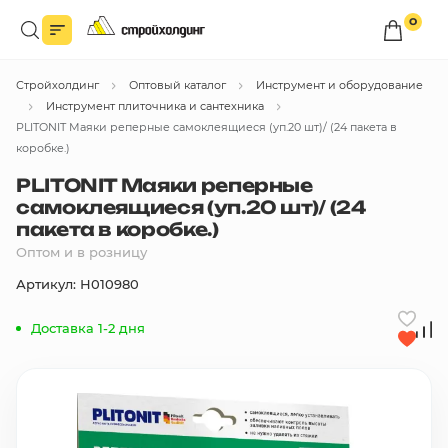
0
Войдите в личный кабинет
Стройхолдинг
Оптовый каталог
Инструмент и оборудование
Вы сможете оформлять заказы
по оптовым ценам.
Инструмент плиточника и сантехника
PLITONIT Маяки реперные самоклеящиеся (уп.20 шт)/ (24 пакета в
Войти
коробке.)
PLITONIT Маяки реперные
самоклеящиеся (уп.20 шт)/ (24
Каталог товаров
пакета в коробке.)
Оптом и в розницу
Быстрый заказ по списку
Артикул: Н010980
Все
бренды
Доставка 1-2 дня
Избранное
Сравнение
В корзину