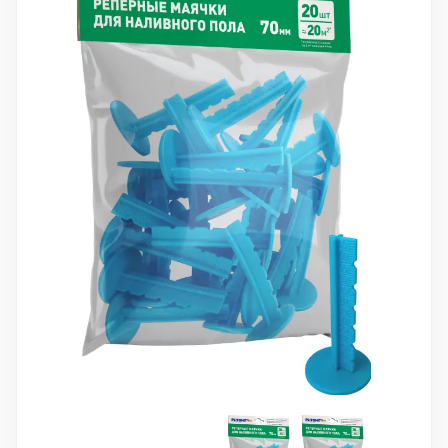
10 000 ₽
Минимальный заказ
+7(495) 988-86-47
sales@stroyholding.ru
Max
Телеграм
Доставка
Оплата
О компании
Все бренды
Контакты
Москва