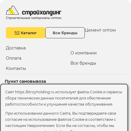
Строительные материалы оптом
Цемент оптом
Каталог
Все бренды
Доставка
О компании
Оплата
Все бренды
Контакты
Пункт самовывоза
Склад "Черкизовский"
Сайт https://stroyholding.ru использует файлы Cookie и сервисы
2-й Иртышский проезд,
сбора технических данных посетителей для обеспечения
территория 2А стр.3
работоспособности и улучшения качества обслуживания.
Офис
При использовании данного Сайта, Вы подтверждаете свое
согласие на использование файлов Cookie
в соответствии с
Москва, ул. Вятская, 49с1
настоящим Уведомлением. Если Вы не согласны, чтобы мы