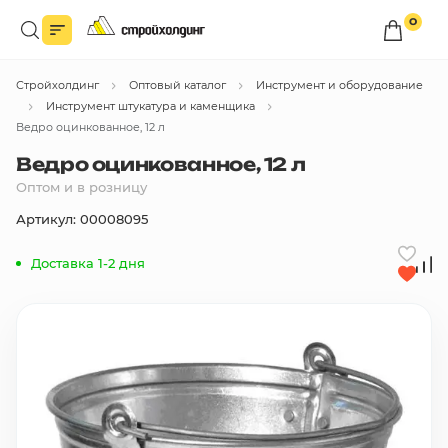
0
Войдите в личный кабинет
Стройхолдинг
Оптовый каталог
Инструмент и оборудование
Вы сможете оформлять заказы
по оптовым ценам.
Инструмент штукатура и каменщика
Ведро оцинкованное, 12 л
Войти
Ведро оцинкованное, 12 л
Оптом и в розницу
Каталог товаров
Артикул: 00008095
Доставка 1-2 дня
Быстрый заказ по списку
Все
бренды
Избранное
Сравнение
В корзину