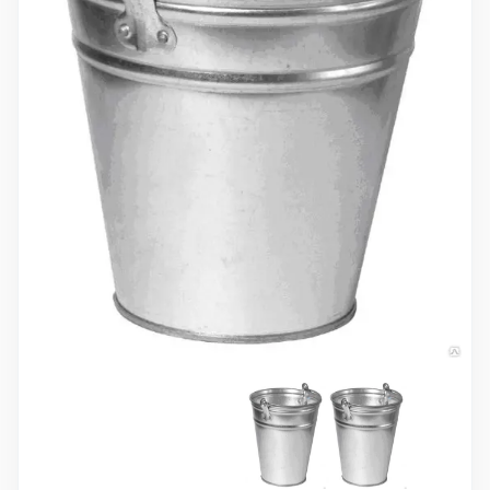
10 000 ₽
Минимальный заказ
+7(495) 988-86-47
sales@stroyholding.ru
Max
Телеграм
Доставка
Оплата
О компании
Все бренды
Контакты
Москва