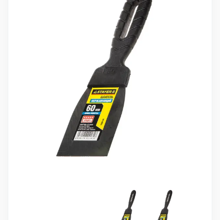
10 000 ₽
Минимальный заказ
+7(495) 988-86-47
sales@stroyholding.ru
Max
Телеграм
Доставка
Оплата
О компании
Все бренды
Контакты
Москва