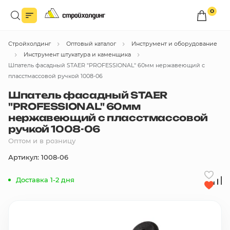
0
Войдите в личный кабинет
Стройхолдинг
Оптовый каталог
Инструмент и оборудование
Вы сможете оформлять заказы
по оптовым ценам.
Инструмент штукатура и каменщика
Шпатель фасадный STAER "PROFESSIONAL" 60мм нержавеющий с
Войти
пласстмассовой ручкой 1008-06
Шпатель фасадный STAER
"PROFESSIONAL" 60мм
Каталог товаров
нержавеющий с пласстмассовой
ручкой 1008-06
Быстрый заказ по списку
Оптом и в розницу
Артикул: 1008-06
Все
бренды
Доставка 1-2 дня
Избранное
Сравнение
В корзину