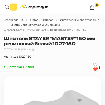
0
Войдите в личный кабинет
Стройхолдинг
Оптовый каталог
Инструмент и оборудование
Вы сможете оформлять заказы
по оптовым ценам.
Инструмент штукатура и каменщика
Шпатель STAYER "MASTER" 150 мм резиновый белый 1027-150
Войти
Шпатель STAYER "MASTER" 150 мм
резиновый белый 1027-150
Оптом и в розницу
Каталог товаров
Артикул: 1027-150
Быстрый заказ по списку
Доставка 1-2 дня
Все
бренды
Избранное
Сравнение
В корзину