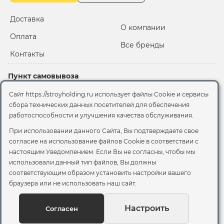
Доставка
О компании
Оплата
Все бренды
Контакты
Пункт самовывоза
Склад "Черкизовский"
Сайт https://stroyholding.ru использует файлы Cookie и сервисы
2-й Иртышский проезд,
сбора технических данных посетителей для обеспечения
территория 2А стр.3
работоспособности и улучшения качества обслуживания.
Офис
При использовании данного Сайта, Вы подтверждаете свое
согласие на использование файлов Cookie
в соответствии с
Москва, ул. Вятская, 49с1
настоящим Уведомлением. Если Вы не согласны, чтобы мы
использовали данный тип файлов, Вы должны
© 2026 Стройхолдинг | г. Москва
соответствующим образом установить настройки вашего
Договор оферта
-
Политика конфиденциальности
браузера или не использовать наш сайт.
Согласие на обработку персональных данных
Согласие на обработку файлов сookie
Настроить
Согласен
Вы можете отозвать своё согласие, написав на