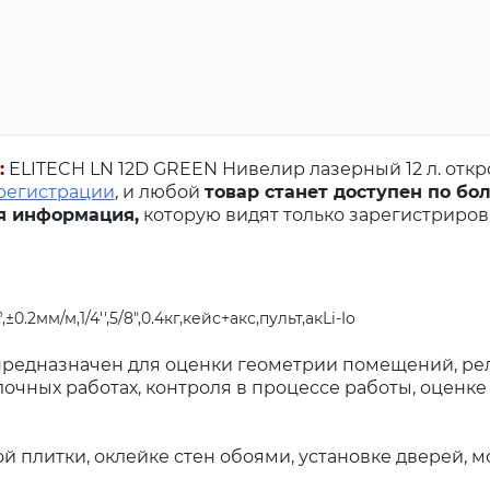
:
ELITECH LN 12D GREEN Нивелир лазерный 12 л. откр
 регистрации
, и любой
товар станет доступен по бо
я информация,
которую видят только зарегистриро
2мм/м,1/4'',5/8",0.4кг,кейс+акс,пульт,акLi-Io
редназначен для оценки геометрии помещений, ре
очных работах, контроля в процессе работы, оценке
 плитки, оклейке стен обоями, установке дверей, 