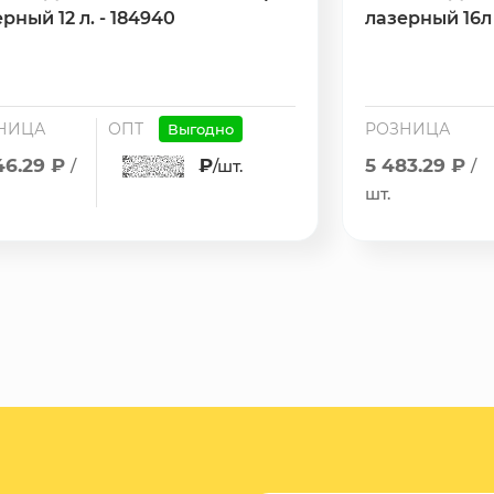
рный 12 л. - 184940
лазерный 16л 
НИЦА
ОПТ
РОЗНИЦА
Выгодно
46.29 ₽
₽
5 483.29 ₽
/
/шт.
/
шт.