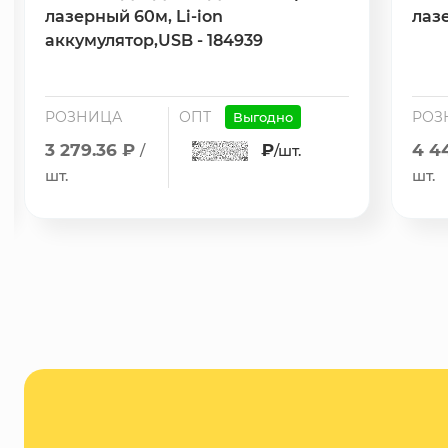
лазерный 60м, Li-ion
лазе
аккумулятор,USB - 184939
РОЗНИЦА
ОПТ
РОЗ
Выгодно
3 279.36 ₽
₽
4 4
/
/шт.
шт.
шт.