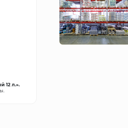
 12 л.».
ы.