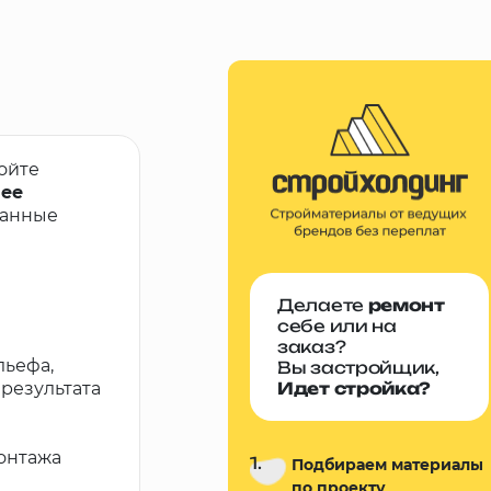
ойте
лее
ванные
Делаете
ремонт
себе или на
заказ?
льефа,
Вы застройщик,
 результата
Идет стройка?
монтажа
1.
Подбираем материалы
по проекту