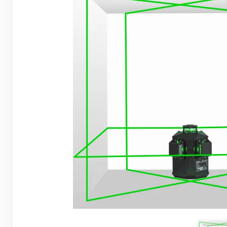
Грунтовки, ПВА, спец. растворы
Герметики, жидкие гвозди, пена
Саморезы, дюбеля, шурупы
Инструмент и оборудование
Стеклосетки, ленты
строительные, серпянки
Лакокрасочные материалы
Нерудные материалы
Обои