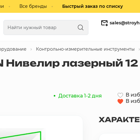
ии
Все бренды
Быстрый заказ по списку
sales@stroyh
орудование
Контрольно-измерительные инструменты
Газобетонные блоки
Кирпич
 Нивелир лазерный 12 
В из
Доставка 1-2 дня
В из
ХАРАКТ