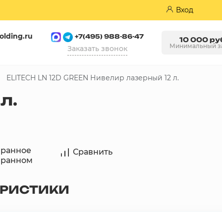
Вход
olding.ru
+7(495) 988-86-47
10 000 ру
Минимальный з
Заказать звонок
ELITECH LN 12D GREEN Нивелир лазерный 12 л.
Пазогребневые плиты (ПГП)
л.
бранное
Сравнить
бранном
ЕРИСТИКИ