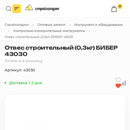
0
Войдите в личный кабинет
Стройхолдинг
Оптовый каталог
Инструмент и оборудование
Вы сможете оформлять заказы
по оптовым ценам.
Контрольно-измерительные инструменты
Отвес строительный (0,3кг) БИБЕР 43030
Войти
Отвес строительный (0,3кг) БИБЕР
43030
Оптом и в розницу
Каталог товаров
Артикул: 43030
Быстрый заказ по списку
Доставка 1-2 дня
Все
бренды
Избранное
Сравнение
В корзину