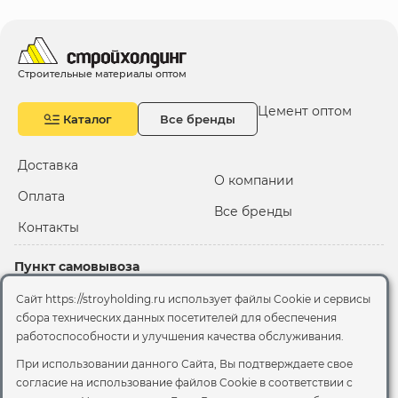
Строительные материалы оптом
Цемент оптом
Каталог
Все бренды
Доставка
О компании
Оплата
Все бренды
Контакты
Пункт самовывоза
Склад "Черкизовский"
Сайт https://stroyholding.ru использует файлы Cookie и сервисы
2-й Иртышский проезд,
сбора технических данных посетителей для обеспечения
территория 2А стр.3
работоспособности и улучшения качества обслуживания.
Офис
При использовании данного Сайта, Вы подтверждаете свое
согласие на использование файлов Cookie
в соответствии с
Москва, ул. Вятская, 49с1