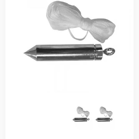
10 000 ₽
Минимальный заказ
+7(495) 988-86-47
sales@stroyholding.ru
Max
Телеграм
Доставка
Оплата
О компании
Все бренды
Контакты
Москва