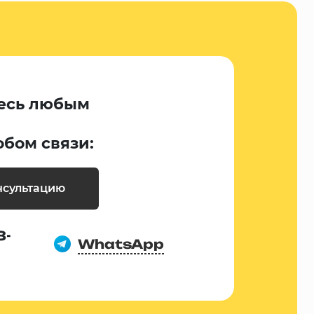
есь любым
обом связи:
нсультацию
8-
WhatsApp