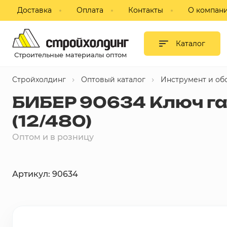
Доставка
Оплата
Контакты
О компан
Гипсокартон и листовые
материалы
Каталог
Строительные материалы оптом
Сухие смеси
Стройхолдинг
Оптовый каталог
Инструмент и об
Изоляция
БИБЕР 90634 Ключ г
Профиль, комплектующие для
(12/480)
ГКЛ
Оптом и в розницу
Блоки строительные,
пазогребневые, кирпич
Артикул: 90634
Потолки подвесные
Фанера, ДВП, ДСП