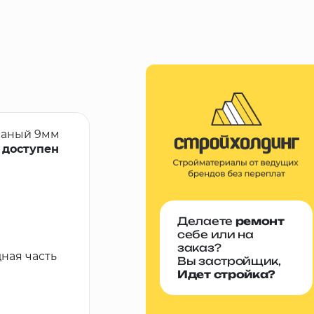
ваный 9мм
 доступен
Делаете
ремонт
себе или на
заказ?
ная часть
Вы застройщик,
Идет стройка?