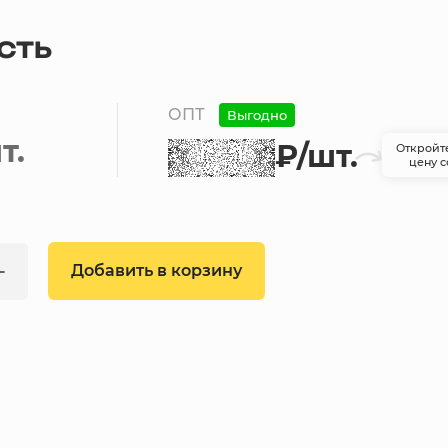
СТЬ
ОПТ
Выгодно
т.
₽
/шт.
Откройт
цену с
Добавить в корзину