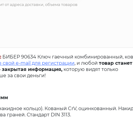
ит от адреса доставки, объема товаров
:
БИБЕР 90634 Ключ гаечный комбинированный, ко
 свой e-mail для регистрации
, и любой
товар станет
 закрытая информация,
которую видят только
е за свои деньги!
 мм
кидное кольцо). Кованый CrV, оцинкованный. Накид
 граней. Стандарт DIN 3113.