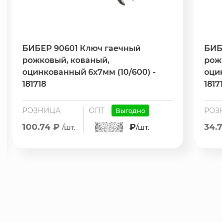
БИБЕР 90601 Ключ гаечный
БИБ
рожковый, кованый,
рож
оцинкованный 6х7мм (10/600) -
оци
181718
1817
РОЗНИЦА
ОПТ
РОЗ
Выгодно
100.74 ₽
₽
34.
/шт.
/шт.