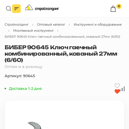
0
Войдите в личный кабинет
Стройхолдинг
Оптовый каталог
Инструмент и оборудование
Вы сможете оформлять заказы
по оптовым ценам.
Монтажный инструмент
БИБЕР 90645 Ключ гаечный комбинированный, кованый 27мм (6/60)
Войти
БИБЕР 90645 Ключ гаечный
комбинированный, кованый 27мм
(6/60)
Каталог товаров
Оптом и в розницу
Артикул: 90645
Быстрый заказ по списку
Доставка 1-2 дня
Все
бренды
Избранное
Сравнение
В корзину