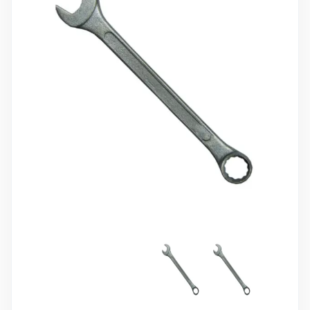
10 000 ₽
Минимальный заказ
+7(495) 988-86-47
sales@stroyholding.ru
Max
Телеграм
Доставка
Оплата
О компании
Все бренды
Контакты
Москва