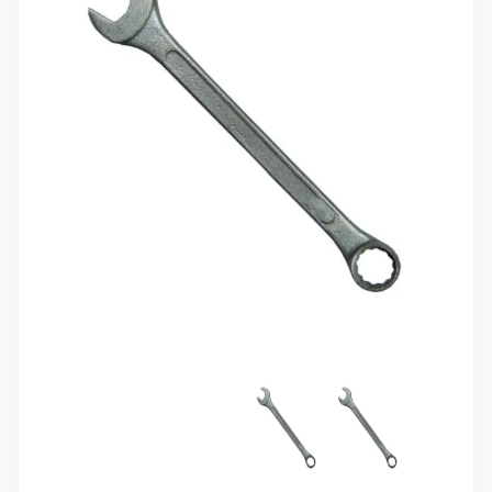
10 000 ₽
Минимальный заказ
+7(495) 988-86-47
sales@stroyholding.ru
Max
Телеграм
Доставка
Оплата
О компании
Все бренды
Контакты
Москва