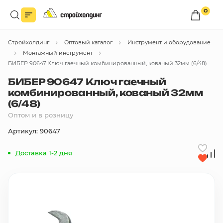
0
Войдите в личный кабинет
Стройхолдинг
Оптовый каталог
Инструмент и оборудование
Вы сможете оформлять заказы
по оптовым ценам.
Монтажный инструмент
БИБЕР 90647 Ключ гаечный комбинированный, кованый 32мм (6/48)
Войти
БИБЕР 90647 Ключ гаечный
комбинированный, кованый 32мм
(6/48)
Каталог товаров
Оптом и в розницу
Артикул: 90647
Быстрый заказ по списку
Доставка 1-2 дня
Все
бренды
Избранное
Сравнение
В корзину