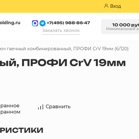
Вход
olding.ru
+7(495) 988-86-47
10 000 ру
Минимальный з
Заказать звонок
юч гаечный комбинированный, ПРОФИ CrV 19мм (6/120)
Пазогребневые плиты (ПГП)
ый, ПРОФИ CrV 19мм
бранное
Сравнить
бранном
ЕРИСТИКИ