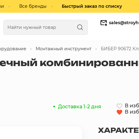
ии
Все бренды
Быстрый заказ по списку
sales@stroyh
орудование
Монтажный инструмент
БИБЕР 90672 Кл
Газобетонные блоки
Кирпич
аечный комбинированн
В из
Доставка 1-2 дня
В из
ХАРАКТ