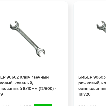
ЕР 90602 Ключ гаечный
БИБЕР 90603
ковый, кованый,
рожковый, к
нкованный 8х10мм (12/600) -
оцинкованный 
19
181720