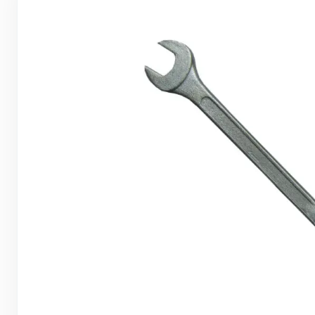
Грунтовки, ПВА, спец. растворы
Герметики, жидкие гвозди, пена
Саморезы, дюбеля, шурупы
Инструмент и оборудование
Стеклосетки, ленты
строительные, серпянки
Лакокрасочные материалы
Нерудные материалы
Обои