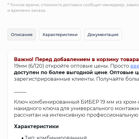
* Точное время, стоимость доставки сообщит менеджер, завис
и времени заказа.
Описание
Характеристики
Документация
Важно! Перед добавлением в корзину товара
19мм (6/120) откройте оптовые цены. Просто
вве
доступен по более выгодной цене
.
Оптовые ц
зарегистрированные клиенты. Получайте больш
_____
Ключ комбинированный БИБЕР 19 мм из хром-в
накидного ключа для универсального монтажно
рассчитан на интенсивную профессиональную 
Характеристики
Тип: комбинированный