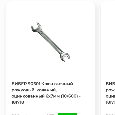
БИБЕР 90601 Ключ гаечный
БИБ
рожковый, кованый,
рож
оцинкованный 6х7мм (10/600) -
оци
181718
1817