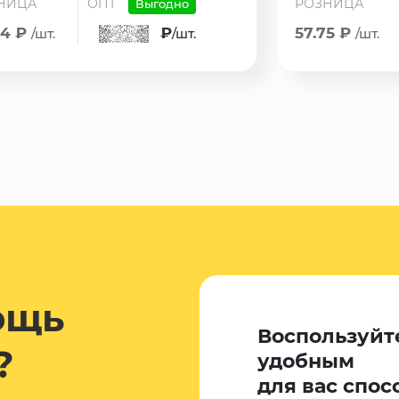
НИЦА
ОПТ
РОЗНИЦА
Выгодно
74 ₽
₽
57.75 ₽
/шт.
/шт.
/шт.
ощь
Воспользуйт
?
удобным
для вас спос