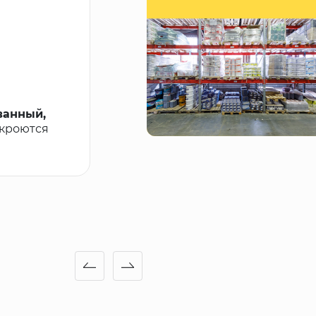
ванный,
ткроются