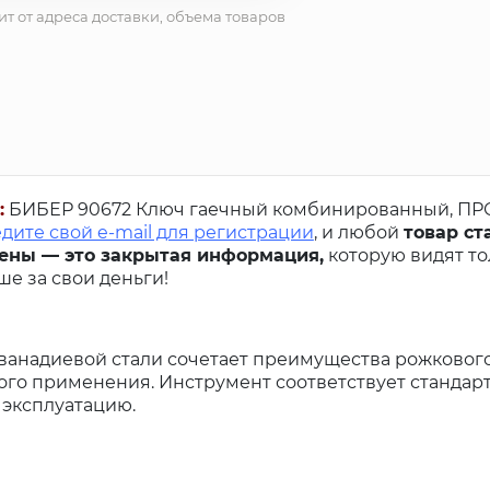
ит от адреса доставки, объема товаров
:
БИБЕР 90672 Ключ гаечный комбинированный, ПР
дите свой e-mail для регистрации
, и любой
товар ст
ены — это закрытая информация,
которую видят то
е за свои деньги!
анадиевой стали сочетает преимущества рожкового
го применения. Инструмент соответствует стандарт
эксплуатацию.