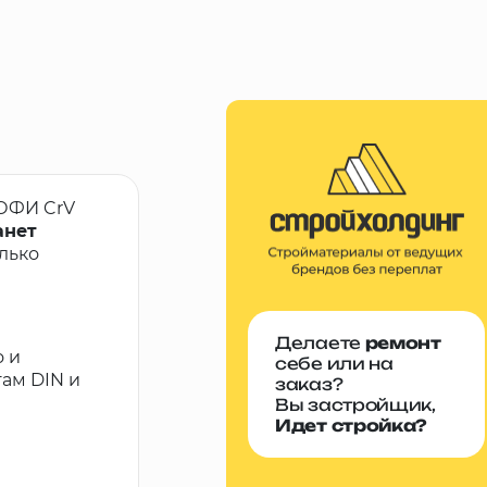
ОФИ CrV
анет
лько
Делаете
ремонт
 и
себе или на
ам DIN и
заказ?
Вы застройщик,
Идет стройка?