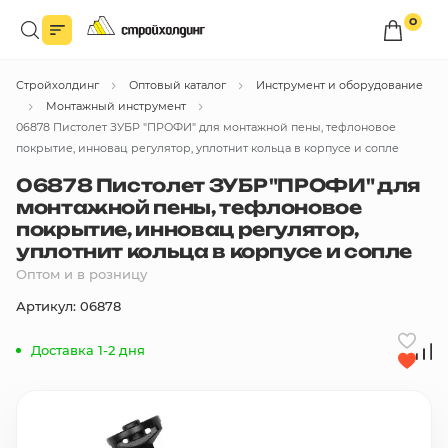
0
Войдите в личный кабинет
Стройхолдинг
Оптовый каталог
Инструмент и оборудование
Вы сможете оформлять заказы
по оптовым ценам.
Монтажный инструмент
06878 Пистолет ЗУБР "ПРОФИ" для монтажной пены, тефлоновое
Войти
покрытие, инновац регулятор, уплотнит кольца в корпусе и сопле
06878 Пистолет ЗУБР "ПРОФИ" для
монтажной пены, тефлоновое
Каталог товаров
покрытие, инновац регулятор,
уплотнит кольца в корпусе и сопле
Быстрый заказ по списку
Оптом и в розницу
Артикул: 06878
Все
бренды
Доставка 1-2 дня
Избранное
Сравнение
В корзину