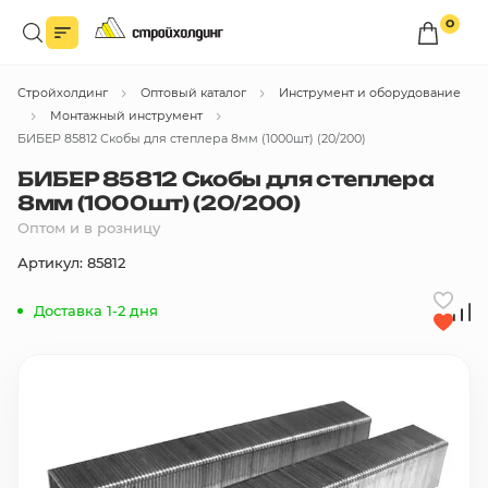
0
Войдите в личный кабинет
Стройхолдинг
Оптовый каталог
Инструмент и оборудование
Вы сможете оформлять заказы
по оптовым ценам.
Монтажный инструмент
БИБЕР 85812 Скобы для степлера 8мм (1000шт) (20/200)
Войти
БИБЕР 85812 Скобы для степлера
8мм (1000шт) (20/200)
Оптом и в розницу
Каталог товаров
Артикул: 85812
Быстрый заказ по списку
Доставка 1-2 дня
Все
бренды
Избранное
Сравнение
В корзину