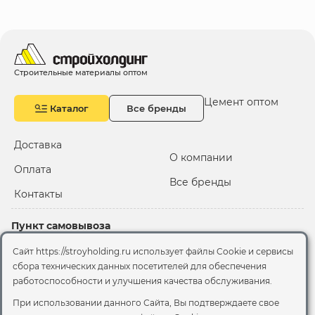
Строительные материалы оптом
Цемент оптом
Каталог
Все бренды
Доставка
О компании
Оплата
Все бренды
Контакты
Пункт самовывоза
Склад "Черкизовский"
Сайт https://stroyholding.ru использует файлы Cookie и сервисы
2-й Иртышский проезд,
сбора технических данных посетителей для обеспечения
территория 2А стр.3
работоспособности и улучшения качества обслуживания.
Офис
При использовании данного Сайта, Вы подтверждаете свое