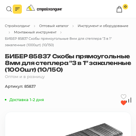
0
Войдите в личный кабинет
Стройхолдинг
Оптовый каталог
Инструмент и оборудование
Вы сможете оформлять заказы
по оптовым ценам.
Монтажный инструмент
БИБЕР 85837 Скобы прямоугольные 8мм для степлера ''3 в 1''
Войти
закаленные (1000шт) (10/150)
БИБЕР 85837 Скобы прямоугольные
8мм для степлера ''3 в 1'' закаленные
Каталог товаров
(1000шт) (10/150)
Оптом и в розницу
Быстрый заказ по списку
Артикул: 85837
Все
бренды
Доставка 1-2 дня
Избранное
Сравнение
В корзину