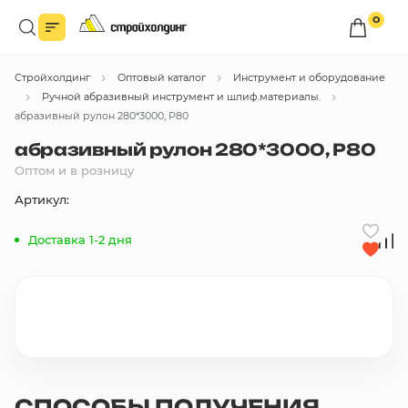
0
Войдите в личный кабинет
Стройхолдинг
Оптовый каталог
Инструмент и оборудование
Вы сможете оформлять заказы
по оптовым ценам.
Ручной абразивный инструмент и шлиф.материалы.
абразивный рулон 280*3000, Р80
Войти
абразивный рулон 280*3000, Р80
Оптом и в розницу
Каталог товаров
Артикул:
Доставка 1-2 дня
Быстрый заказ по списку
Все
бренды
Избранное
Сравнение
В корзину
СПОСОБЫ ПОЛУЧЕНИЯ