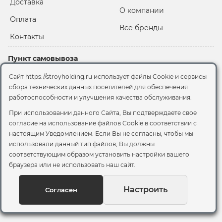
Доставка
О компании
Оплата
Все бренды
Контакты
Пункт самовывоза
Склад "Черкизовский"
Сайт https://stroyholding.ru использует файлы Cookie и сервисы
2-й Иртышский проезд,
сбора технических данных посетителей для обеспечения
территория 2А стр.3
работоспособности и улучшения качества обслуживания.
Офис
При использовании данного Сайта, Вы подтверждаете свое
согласие на использование файлов Cookie
в соответствии с
Москва, ул. Вятская, 49с1
настоящим Уведомлением. Если Вы не согласны, чтобы мы
использовали данный тип файлов, Вы должны
© 2026 Стройхолдинг | г. Москва
соответствующим образом установить настройки вашего
Договор оферта
-
Политика конфиденциальности
браузера или не использовать наш сайт.
Согласие на обработку персональных данных
Согласие на обработку файлов сookie
Настроить
Согласен
Вы можете отозвать своё согласие, написав на
sales@stroyholding.ru