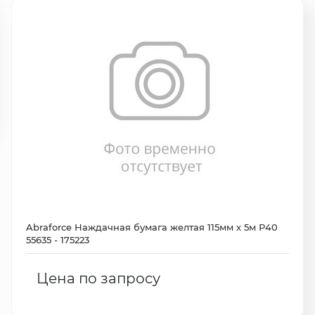
Abraforce Наждачная бумага желтая 115мм х 5м Р40
55635 - 175223
Цена по запросу