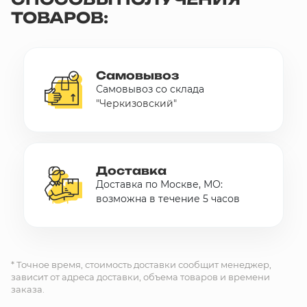
ТОВАРОВ:
10 000 ₽
Минимальный заказ
+7(495) 988-86-47
Самовывоз
sales@stroyholding.ru
Самовывоз со склада
"Черкизовский"
Max
Телеграм
Доставка
Оплата
Доставка
О компании
Все бренды
Доставка по Москве, МО:
Контакты
возможна в течение 5 часов
Москва
* Точное время, стоимость доставки сообщит менеджер,
зависит от адреса доставки, объема товаров и времени
заказа.