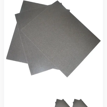
10 000 ₽
Минимальный заказ
+7(495) 988-86-47
sales@stroyholding.ru
Max
Телеграм
Доставка
Оплата
О компании
Все бренды
Контакты
Москва