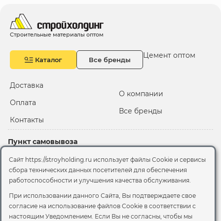
Строительные материалы оптом
Цемент оптом
Каталог
Все бренды
Доставка
О компании
Оплата
Все бренды
Контакты
Пункт самовывоза
Склад "Черкизовский"
Сайт https://stroyholding.ru использует файлы Cookie и сервисы
2-й Иртышский проезд,
сбора технических данных посетителей для обеспечения
территория 2А стр.3
работоспособности и улучшения качества обслуживания.
Офис
При использовании данного Сайта, Вы подтверждаете свое
согласие на использование файлов Cookie
в соответствии с
Москва, ул. Вятская, 49с1
настоящим Уведомлением. Если Вы не согласны, чтобы мы