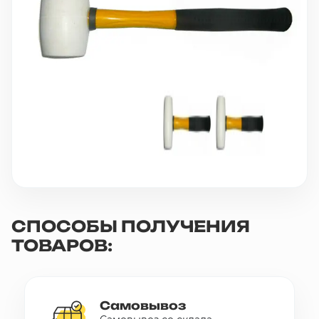
10 000 ₽
Минимальный заказ
+7(495) 988-86-47
sales@stroyholding.ru
Max
Телеграм
Доставка
Оплата
О компании
Все бренды
Контакты
СПОСОБЫ ПОЛУЧЕНИЯ
ТОВАРОВ:
Москва
Самовывоз