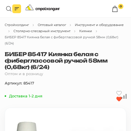
0
Войдите в личный кабинет
Стройхолдинг
Оптовый каталог
Инструмент и оборудование
Вы сможете оформлять заказы
по оптовым ценам.
Столярно-слесарный инструмент
Киянки
БИБЕР 85417 Киянка белая с фиберглассовой ручкой 58мм (0,68кг)
Войти
(6/24)
БИБЕР 85417 Киянка белая с
фиберглассовой ручкой 58мм
Каталог товаров
(0,68кг) (6/24)
Оптом и в розницу
Быстрый заказ по списку
Артикул: 85417
Все
бренды
Доставка 1-2 дня
Избранное
Сравнение
В корзину