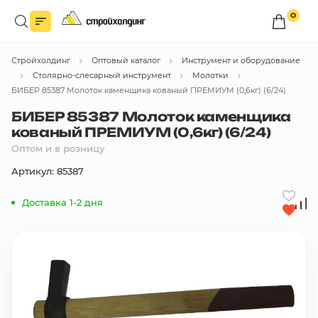
0
Войдите в личный кабинет
Стройхолдинг
Оптовый каталог
Инструмент и оборудование
Вы сможете оформлять заказы
по оптовым ценам.
Столярно-слесарный инструмент
Молотки
БИБЕР 85387 Молоток каменщика кованый ПРЕМИУМ (0,6кг) (6/24)
Войти
БИБЕР 85387 Молоток каменщика
кованый ПРЕМИУМ (0,6кг) (6/24)
Оптом и в розницу
Каталог товаров
Артикул: 85387
Быстрый заказ по списку
Доставка 1-2 дня
Все
бренды
Избранное
Сравнение
В корзину