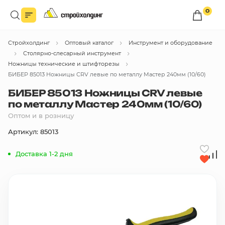
0
Войдите в личный кабинет
Стройхолдинг
Оптовый каталог
Инструмент и оборудование
Вы сможете оформлять заказы
по оптовым ценам.
Столярно-слесарный инструмент
Ножницы технические и штифторезы
Войти
БИБЕР 85013 Ножницы CRV левые по металлу Мастер 240мм (10/60)
БИБЕР 85013 Ножницы CRV левые
по металлу Мастер 240мм (10/60)
Каталог товаров
Оптом и в розницу
Артикул: 85013
Быстрый заказ по списку
Доставка 1-2 дня
Все
бренды
Избранное
Сравнение
В корзину