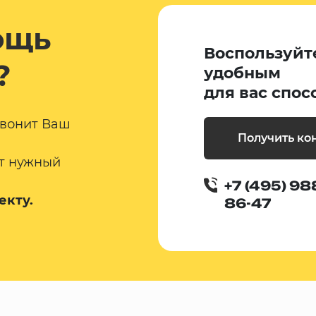
ощь
Воспользуйт
?
удобным
для вас спос
звонит Ваш
Получить ко
т нужный
+7 (495) 98
екту.
86-47