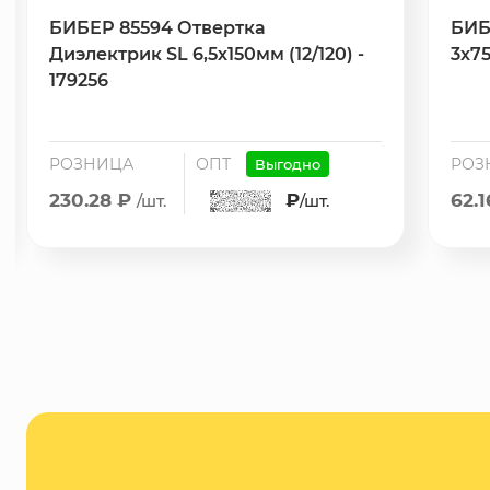
БИБЕР 85594 Отвертка
БИБ
Диэлектрик SL 6,5х150мм (12/120) -
3х75
179256
РОЗНИЦА
ОПТ
РОЗ
Выгодно
230.28 ₽
₽
62.
/шт.
/шт.