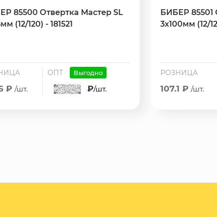
ЕР 85500 Отвертка Мастер SL
БИБЕР 85501 
мм (12/120) - 181521
3х100мм (12/12
НИЦА
ОПТ
РОЗНИЦА
Выгодно
16 ₽
₽
107.1 ₽
/шт.
/шт.
/шт.