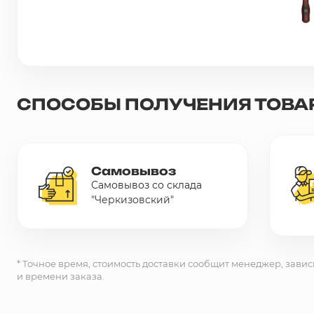
Сетка металлическая
Электрика
СПОСОБЫ ПОЛУЧЕНИЯ ТОВА
Удалено из прайс-листа
Самовывоз
Самовывоз со склада
"Черкизовский"
* Точное время, стоимость доставки сообщит менеджер, завис
и времени заказа.