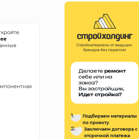
ткройте
лее
ванные
Делаете
ремонт
себе или на
заказ?
компонентная
Вы застройщик,
Идет стройка?
1.
Подбираем материалы
по проекту
2.
Заключаем договора с
отсрочкой платежа