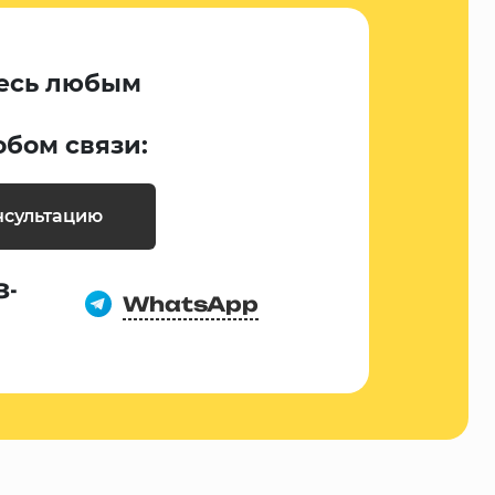
есь любым
обом связи:
нсультацию
8-
WhatsApp