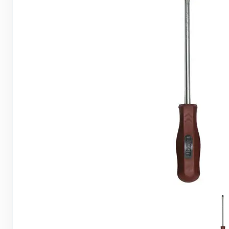
Грунтовки, ПВА, спец. растворы
Герметики, жидкие гвозди, пена
Саморезы, дюбеля, шурупы
Инструмент и оборудование
Стеклосетки, ленты
строительные, серпянки
Лакокрасочные материалы
Нерудные материалы
Обои