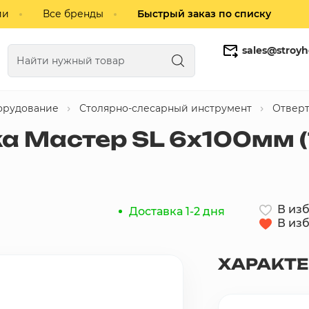
ии
Все бренды
Быстрый заказ по списку
sales@stroyh
орудование
Столярно-слесарный инструмент
Отвер
Газобетонные блоки
Кирпич
а Мастер SL 6х100мм (
В из
Доставка 1-2 дня
В из
ХАРАКТ