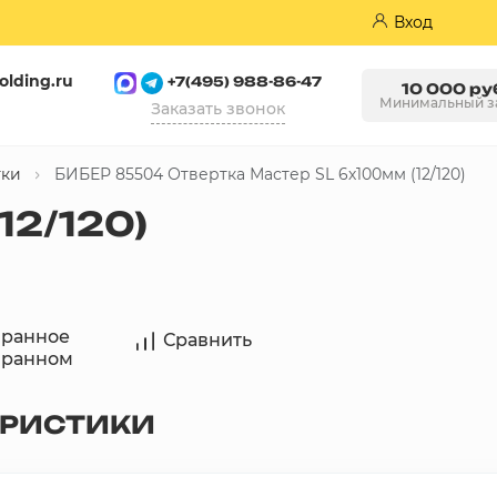
Вход
olding.ru
+7(495) 988-86-47
10 000 ру
Минимальный з
Заказать звонок
тки
БИБЕР 85504 Отвертка Мастер SL 6х100мм (12/120)
Пазогребневые плиты (ПГП)
12/120)
бранное
Сравнить
бранном
ЕРИСТИКИ