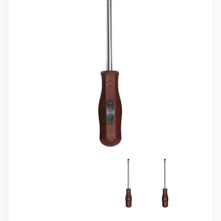
10 000 ₽
Минимальный заказ
+7(495) 988-86-47
sales@stroyholding.ru
Max
Телеграм
Доставка
Оплата
О компании
Все бренды
Контакты
Москва