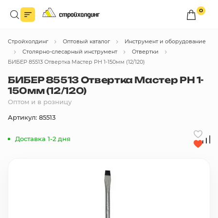
0
Войдите в личный кабинет
Стройхолдинг
Оптовый каталог
Инструмент и оборудование
Вы сможете оформлять заказы
по оптовым ценам.
Столярно-слесарный инструмент
Отвертки
БИБЕР 85513 Отвертка Мастер PH 1-150мм (12/120)
Войти
БИБЕР 85513 Отвертка Мастер PH 1-
150мм (12/120)
Оптом и в розницу
Каталог товаров
Артикул: 85513
Быстрый заказ по списку
Доставка 1-2 дня
Все
бренды
Избранное
Сравнение
В корзину