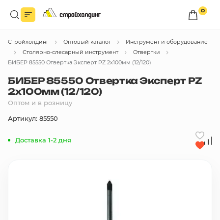
0
Войдите в личный кабинет
Стройхолдинг
Оптовый каталог
Инструмент и оборудование
Вы сможете оформлять заказы
по оптовым ценам.
Столярно-слесарный инструмент
Отвертки
БИБЕР 85550 Отвертка Эксперт PZ 2х100мм (12/120)
Войти
БИБЕР 85550 Отвертка Эксперт PZ
2х100мм (12/120)
Оптом и в розницу
Каталог товаров
Артикул: 85550
Быстрый заказ по списку
Доставка 1-2 дня
Все
бренды
Избранное
Сравнение
В корзину