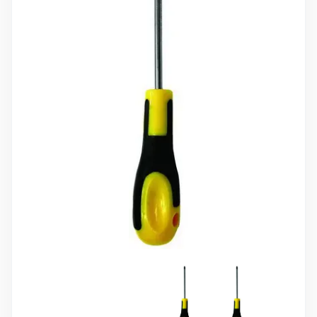
10 000 ₽
Минимальный заказ
+7(495) 988-86-47
sales@stroyholding.ru
Max
Телеграм
Доставка
Оплата
О компании
Все бренды
Контакты
Москва