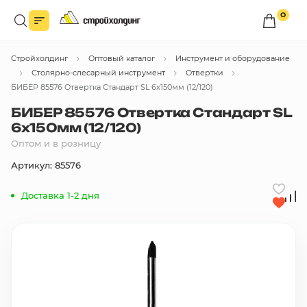
0
Войдите в личный кабинет
Стройхолдинг
Оптовый каталог
Инструмент и оборудование
Вы сможете оформлять заказы
по оптовым ценам.
Столярно-слесарный инструмент
Отвертки
БИБЕР 85576 Отвертка Стандарт SL 6х150мм (12/120)
Войти
БИБЕР 85576 Отвертка Стандарт SL
6х150мм (12/120)
Оптом и в розницу
Каталог товаров
Артикул: 85576
Быстрый заказ по списку
Доставка 1-2 дня
Все
бренды
Избранное
Сравнение
В корзину