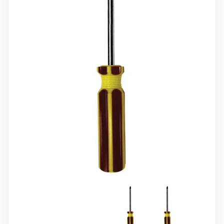
10 000 ₽
Минимальный заказ
+7(495) 988-86-47
sales@stroyholding.ru
Max
Телеграм
Доставка
Оплата
О компании
Все бренды
Контакты
Москва