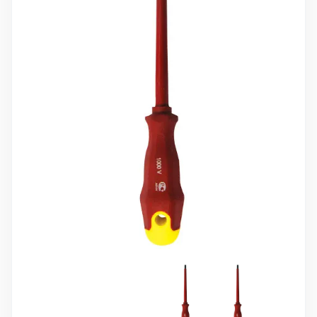
10 000 ₽
Минимальный заказ
+7(495) 988-86-47
sales@stroyholding.ru
Max
Телеграм
Доставка
Оплата
О компании
Все бренды
Контакты
Москва