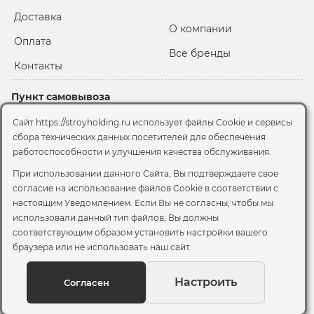
Доставка
О компании
Оплата
Все бренды
Контакты
Пункт самовывоза
Склад "Черкизовский"
Сайт https://stroyholding.ru использует файлы Cookie и сервисы
2-й Иртышский проезд,
сбора технических данных посетителей для обеспечения
территория 2А стр.3
работоспособности и улучшения качества обслуживания.
Офис
При использовании данного Сайта, Вы подтверждаете свое
согласие на использование файлов Cookie
в соответствии с
Москва, ул. Вятская, 49с1
настоящим Уведомлением. Если Вы не согласны, чтобы мы
использовали данный тип файлов, Вы должны
© 2026 Стройхолдинг | г. Москва
соответствующим образом установить настройки вашего
Договор оферта
-
Политика конфиденциальности
браузера или не использовать наш сайт.
Согласие на обработку персональных данных
Согласие на обработку файлов сookie
Настроить
Согласен
Вы можете отозвать своё согласие, написав на
sales@stroyholding.ru