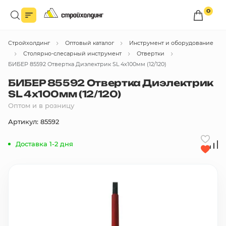
0
Войдите в личный кабинет
Стройхолдинг
Оптовый каталог
Инструмент и оборудование
Вы сможете оформлять заказы
по оптовым ценам.
Столярно-слесарный инструмент
Отвертки
БИБЕР 85592 Отвертка Диэлектрик SL 4х100мм (12/120)
Войти
БИБЕР 85592 Отвертка Диэлектрик
SL 4х100мм (12/120)
Оптом и в розницу
Каталог товаров
Артикул: 85592
Быстрый заказ по списку
Доставка 1-2 дня
Все
бренды
Избранное
Сравнение
В корзину