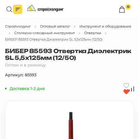
0
Войдите в личный кабинет
Стройхолдинг
Оптовый каталог
Инструмент и оборудование
Вы сможете оформлять заказы
по оптовым ценам.
Столярно-слесарный инструмент
Отвертки
БИБЕР 85593 Отвертка Диэлектрик SL 5,5х125мм (12/50)
Войти
БИБЕР 85593 Отвертка Диэлектрик
SL 5,5х125мм (12/50)
Оптом и в розницу
Каталог товаров
Артикул: 85593
Быстрый заказ по списку
Доставка 1-2 дня
Все
бренды
Избранное
Сравнение
В корзину