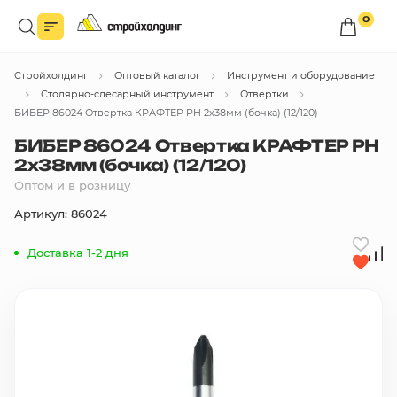
0
Войдите в личный кабинет
Стройхолдинг
Оптовый каталог
Инструмент и оборудование
Вы сможете оформлять заказы
по оптовым ценам.
Столярно-слесарный инструмент
Отвертки
БИБЕР 86024 Отвертка КРАФТЕР PH 2х38мм (бочка) (12/120)
Войти
БИБЕР 86024 Отвертка КРАФТЕР PH
2х38мм (бочка) (12/120)
Оптом и в розницу
Каталог товаров
Артикул: 86024
Быстрый заказ по списку
Доставка 1-2 дня
Все
бренды
Избранное
Сравнение
В корзину