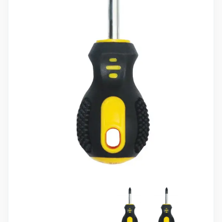
10 000 ₽
Минимальный заказ
+7(495) 988-86-47
sales@stroyholding.ru
Max
Телеграм
Доставка
Оплата
О компании
Все бренды
Контакты
Москва