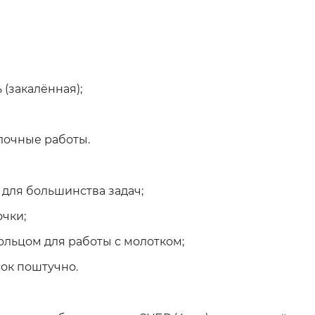
(закалённая);
лочные работы.
для большинства задач;
очки;
ольцом для работы с молотком;
ок поштучно.