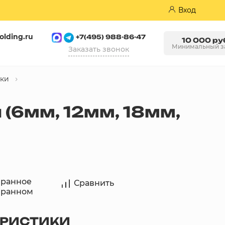
Вход
olding.ru
+7(495) 988-86-47
10 000 ру
Минимальный з
Заказать звонок
ски
Пазогребневые плиты (ПГП)
(6мм, 12мм, 18мм,
бранное
Сравнить
бранном
ЕРИСТИКИ