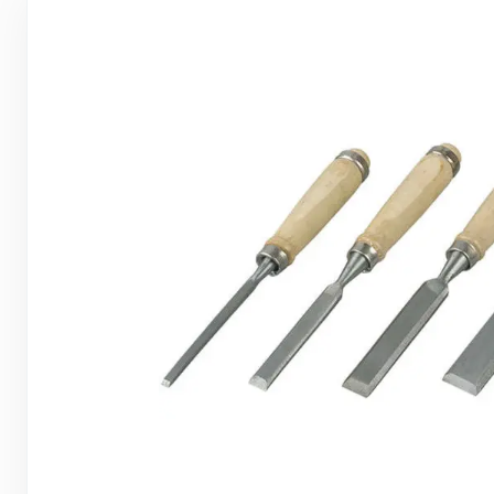
Грунтовки, ПВА, спец. растворы
Герметики, жидкие гвозди, пена
Саморезы, дюбеля, шурупы
Инструмент и оборудование
Стеклосетки, ленты
строительные, серпянки
Лакокрасочные материалы
Нерудные материалы
Обои