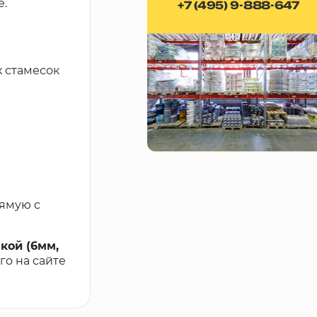
е.
+7 (495) 9-888-647
х стамесок
рямую с
кой (6мм,
его на сайте