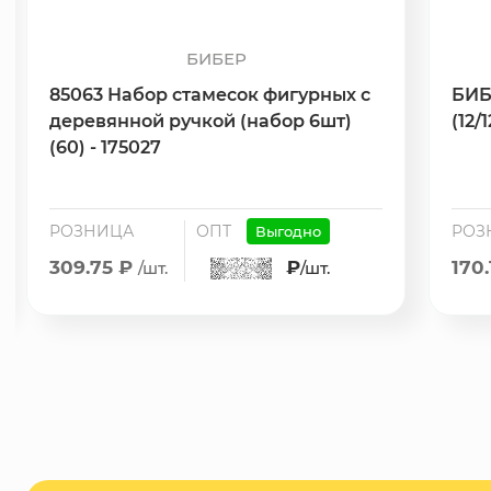
БИБЕР
85063 Набор стамесок фигурных с
БИБ
деревянной ручкой (набор 6шт)
(12/
(60) - 175027
РОЗНИЦА
ОПТ
РОЗ
Выгодно
309.75 ₽
₽
170
/шт.
/шт.