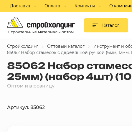
Доставка
Оплата
Контакты
О компан
Гипсокартон и листовые
материалы
Каталог
Строительные материалы оптом
Сухие смеси
Стройхолдинг
Оптовый каталог
Инструмент и об
Изоляция
85062 Набор стамесок с деревянной ручкой (6мм, 12мм, 1
85062 Набор стамесо
Профиль, комплектующие для
ГКЛ
25мм) (набор 4шт) (10
Блоки строительные,
Оптом и в розницу
пазогребневые, кирпич
Потолки подвесные
Артикул: 85062
Фанера, ДВП, ДСП