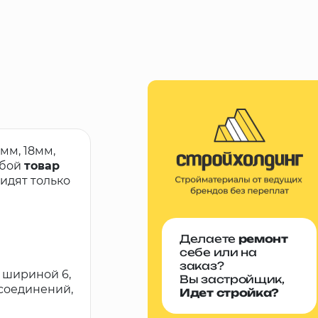
мм, 18мм,
юбой
товар
идят только
Делаете
ремонт
себе или на
заказ?
 шириной 6,
Вы застройщик,
 соединений,
Идет стройка?