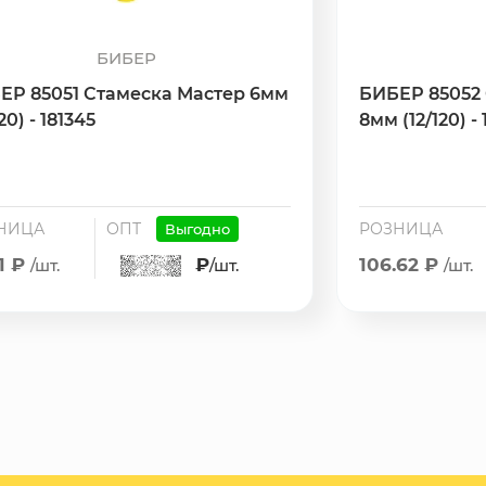
БИБЕР
ЕР 85051 Стамеска Мастер 6мм
БИБЕР 85052
120) - 181345
8мм (12/120) -
НИЦА
ОПТ
РОЗНИЦА
Выгодно
.1 ₽
₽
106.62 ₽
/шт.
/шт.
/шт.