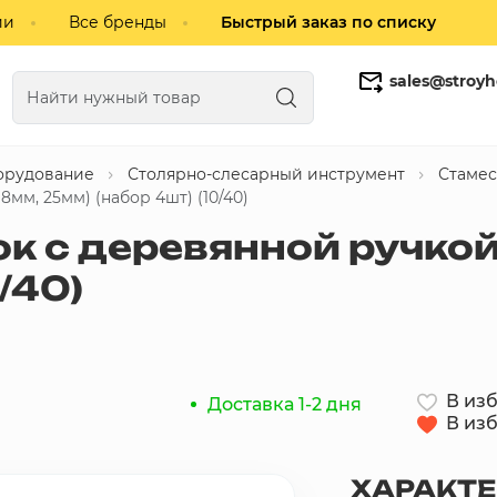
ии
Все бренды
Быстрый заказ по списку
sales@stroyh
орудование
Столярно-слесарный инструмент
Стаме
Газобетонные блоки
Кирпич
8мм, 25мм) (набор 4шт) (10/40)
к с деревянной ручкой 
/40)
В из
Доставка 1-2 дня
В из
ХАРАКТ