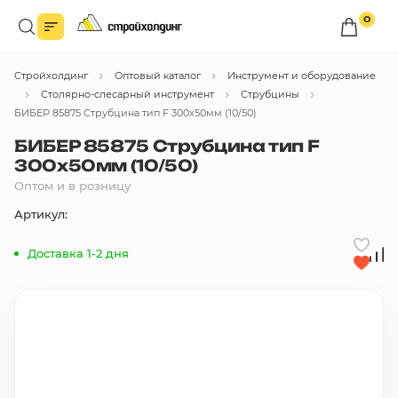
0
Войдите в личный кабинет
Стройхолдинг
Оптовый каталог
Инструмент и оборудование
Вы сможете оформлять заказы
по оптовым ценам.
Столярно-слесарный инструмент
Струбцины
БИБЕР 85875 Струбцина тип F 300х50мм (10/50)
Войти
БИБЕР 85875 Струбцина тип F
300х50мм (10/50)
Оптом и в розницу
Каталог товаров
Артикул:
Быстрый заказ по списку
Доставка 1-2 дня
Все
бренды
Избранное
Сравнение
В корзину