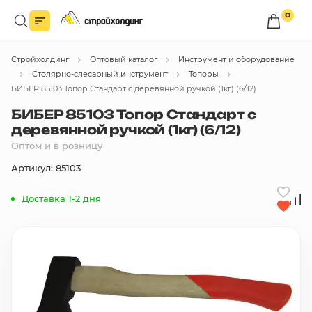
0
Войдите в личный кабинет
Стройхолдинг
Оптовый каталог
Инструмент и оборудование
Вы сможете оформлять заказы
по оптовым ценам.
Столярно-слесарный инструмент
Топоры
БИБЕР 85103 Топор Стандарт с деревянной ручкой (1кг) (6/12)
Войти
БИБЕР 85103 Топор Стандарт с
деревянной ручкой (1кг) (6/12)
Оптом и в розницу
Каталог товаров
Артикул: 85103
Быстрый заказ по списку
Доставка 1-2 дня
Все
бренды
Избранное
Сравнение
В корзину