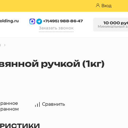
Вход
olding.ru
+7(495) 988-86-47
10 000 ру
Минимальный з
Заказать звонок
ы
Пазогребневые плиты (ПГП)
янной ручкой (1кг)
бранное
Сравнить
бранном
ЕРИСТИКИ