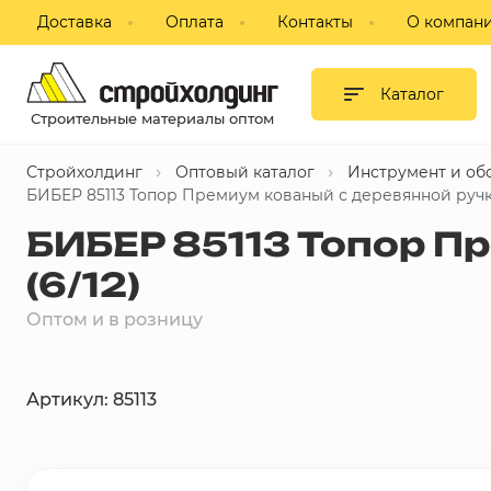
Доставка
Оплата
Контакты
О компан
Гипсокартон и листовые
материалы
Каталог
Строительные материалы оптом
Сухие смеси
Стройхолдинг
Оптовый каталог
Инструмент и об
Изоляция
БИБЕР 85113 Топор Премиум кованый с деревянной ручкой
БИБЕР 85113 Топор Пр
Профиль, комплектующие для
ГКЛ
(6/12)
Блоки строительные,
Оптом и в розницу
пазогребневые, кирпич
Потолки подвесные
Артикул: 85113
Фанера, ДВП, ДСП