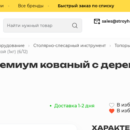
ии
Все бренды
Быстрый заказ по списку
sales@stroyh
орудование
Столярно-слесарный инструмент
Топор
Газобетонные блоки
Кирпич
 (1кг) (6/12)
емиум кованый с дерев
В из
Доставка 1-2 дня
В из
ХАРАКТ