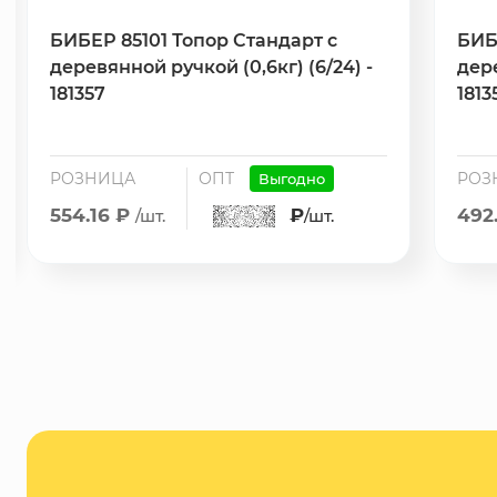
БИБЕР 85101 Топор Стандарт с
БИБ
деревянной ручкой (0,6кг) (6/24) -
дере
181357
1813
РОЗНИЦА
ОПТ
РОЗ
Выгодно
554.16 ₽
₽
492
/шт.
/шт.