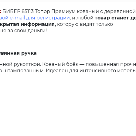
:
БИБЕР 85113 Топор Премиум кованый с деревянной р
вой e-mail для регистрации
, и любой
товар станет д
акрытая информация,
которую видят только
е за свои деньги!
евянная ручка
янной рукояткой. Кованый боёк — повышенная прочн
со штампованным. Идеален для интенсивного исполь