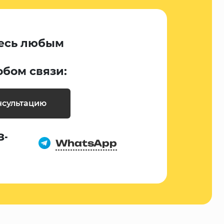
есь любым
обом связи:
нсультацию
8-
WhatsApp