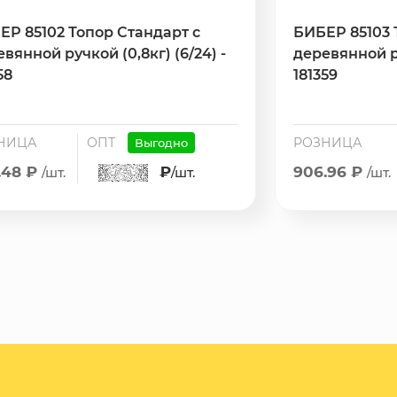
ЕР 85102 Топор Стандарт с
БИБЕР 85103 
вянной ручкой (0,8кг) (6/24) -
деревянной руч
58
181359
НИЦА
ОПТ
РОЗНИЦА
Выгодно
.48 ₽
₽
906.96 ₽
/шт.
/шт.
/шт.