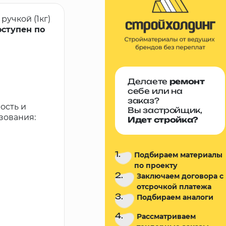
учкой (1кг)
оступен по
Делаете
ремонт
себе или на
заказ?
ость и
Вы застройщик,
зования:
Идет стройка?
1.
Подбираем материалы
по проекту
2.
Заключаем договора с
отсрочкой платежа
3.
Подбираем аналоги
4.
Рассматриваем