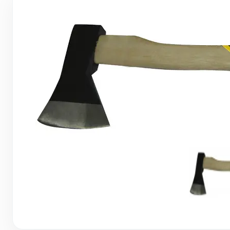
Грунтовки, ПВА, спец. растворы
Герметики, жидкие гвозди, пена
Саморезы, дюбеля, шурупы
Инструмент и оборудование
Стеклосетки, ленты
строительные, серпянки
Лакокрасочные материалы
Нерудные материалы
Обои