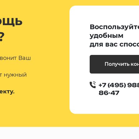
ощь
Воспользуйт
?
удобным
для вас спос
звонит Ваш
Получить ко
т нужный
+7 (495) 98
екту.
86-47