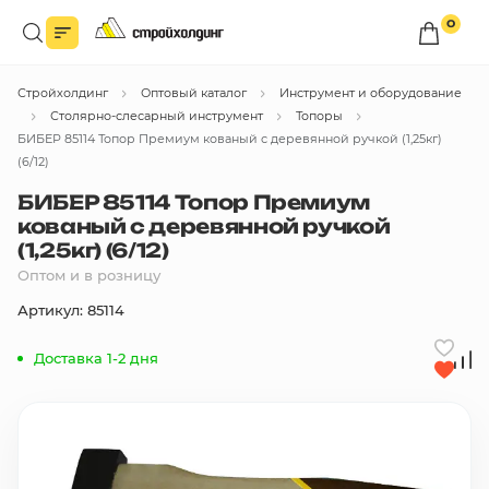
0
Войдите в личный кабинет
Стройхолдинг
Оптовый каталог
Инструмент и оборудование
Вы сможете оформлять заказы
по оптовым ценам.
Столярно-слесарный инструмент
Топоры
БИБЕР 85114 Топор Премиум кованый с деревянной ручкой (1,25кг)
Войти
(6/12)
БИБЕР 85114 Топор Премиум
кованый с деревянной ручкой
Каталог товаров
(1,25кг) (6/12)
Оптом и в розницу
Быстрый заказ по списку
Артикул: 85114
Все
бренды
Доставка 1-2 дня
Избранное
Сравнение
В корзину