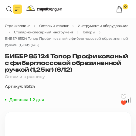
0
Войдите в личный кабинет
Стройхолдинг
Оптовый каталог
Инструмент и оборудование
Вы сможете оформлять заказы
по оптовым ценам.
Столярно-слесарный инструмент
Топоры
БИБЕР 85124 Топор Профи кованый с фиберглассовой обрезиненной
Войти
ручкой (1,25кг) (6/12)
БИБЕР 85124 Топор Профи кованый
с фиберглассовой обрезиненной
Каталог товаров
ручкой (1,25кг) (6/12)
Оптом и в розницу
Быстрый заказ по списку
Артикул: 85124
Все
бренды
Доставка 1-2 дня
Избранное
Сравнение
В корзину