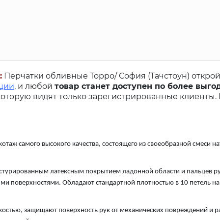
:
Перчатки обливные Торро/ София (Тачстоун) откро
ации
, и любой
товар станет доступен по более выго
оторую видят только зарегистрированные клиенты.
отаж самого высокого качества, состоящего из своеобразной смеси н
стурированным латексным покрытием ладонной области и пальцев ру
ыми поверхностями. Обладают стандартной плотностью в 10 петель на
костью, защищают поверхность рук от механических повреждений и 