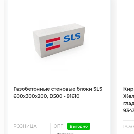
Газобетонные стеновые блоки SLS
Кир
600х300х200, D500 - 91610
Жел
глад
934
РОЗНИЦА
ОПТ
Выгодно
РОЗ