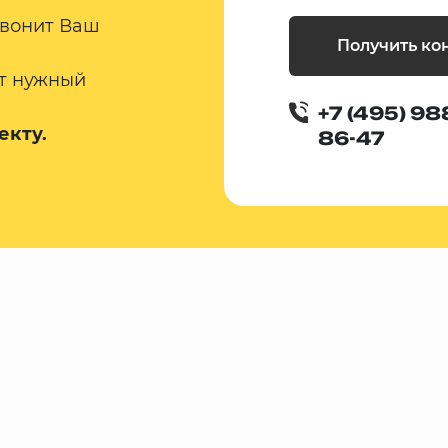
звонит Ваш
Получить ко
т нужный
+7 (495) 98
екту.
86-47