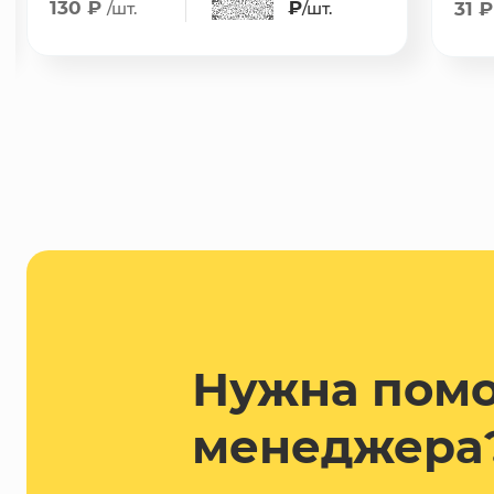
130 ₽
₽
/шт.
/шт.
31 
Нужна пом
менеджера