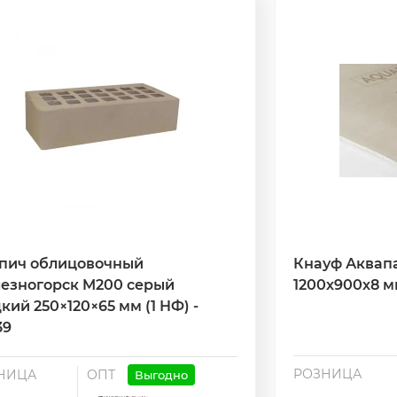
пич облицовочный
Кнауф Аквап
езногорск M200 серый
1200х900х8 мм
кий 250×120×65 мм (1 НФ) -
39
РОЗНИЦА
НИЦА
ОПТ
Выгодно