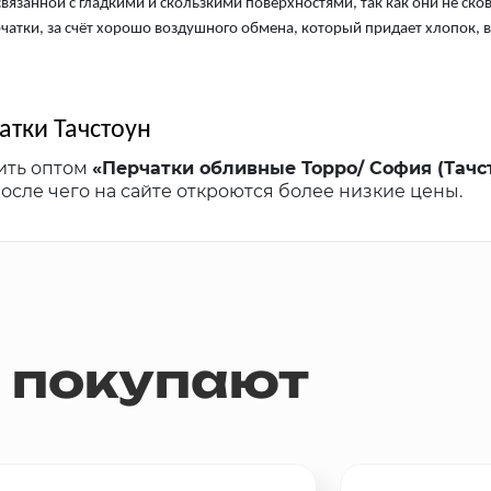
связанной с гладкими и скользкими поверхностями, так как они не ск
рчатки, за счёт хорошо воздушного обмена, который придает хлопок, 
атки Тачстоун
ить оптом
«Перчатки обливные Торро/ София (Тачс
 после чего на сайте откроются более низкие цены.
м покупают