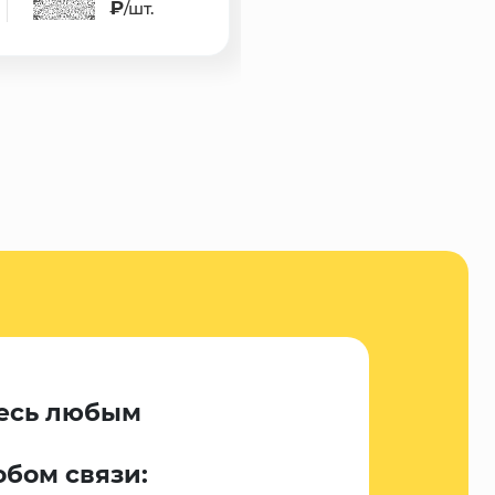
₽
6 122 ₽
/шт.
/шт.
есь любым
обом связи: