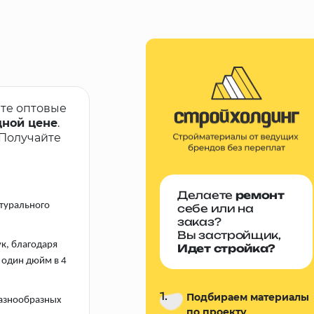
йте оптовые
дной цене
.
 Получайте
Делаете
ремонт
атурального
себе или на
заказ?
Вы застройщик,
к, благодаря
Идет стройка?
 один дюйм в 4
1.
Подбираем материалы
разнообразных
по проекту