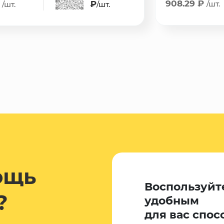
908.29 ₽
₽
₽
/шт.
/шт.
/шт.
ощь
Воспользуйт
?
удобным
для вас спос