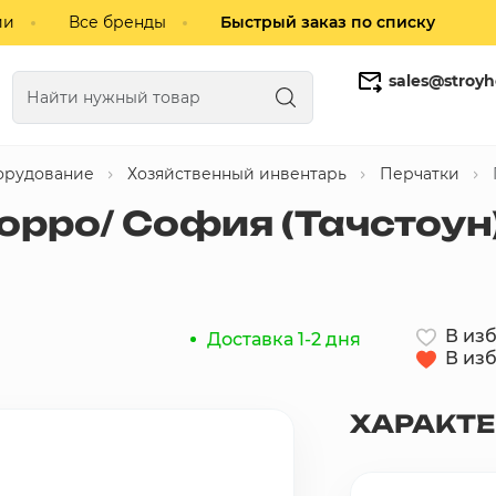
ии
Все бренды
Быстрый заказ по списку
sales@stroyh
орудование
Хозяйственный инвентарь
Перчатки
Газобетонные блоки
Кирпич
орро/ София (Тачстоун
В из
Доставка 1-2 дня
В из
ХАРАКТ