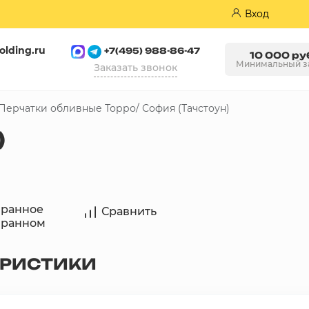
Вход
olding.ru
+7(495) 988-86-47
10 000 ру
Минимальный з
Заказать звонок
Перчатки обливные Торро/ София (Тачстоун)
Пазогребневые плиты (ПГП)
)
бранное
Сравнить
бранном
ЕРИСТИКИ