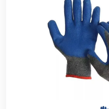
Грунтовки, ПВА, спец. растворы
Герметики, жидкие гвозди, пена
Саморезы, дюбеля, шурупы
Инструмент и оборудование
Стеклосетки, ленты
строительные, серпянки
Лакокрасочные материалы
Нерудные материалы
Обои