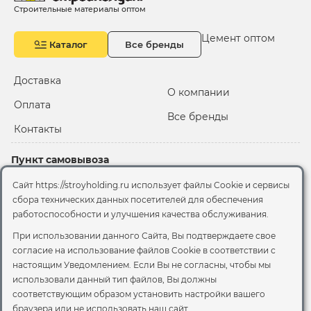
Строительные материалы оптом
Цемент оптом
Каталог
Все бренды
Доставка
О компании
Оплата
Все бренды
Контакты
Пункт самовывоза
Склад "Черкизовский"
Сайт https://stroyholding.ru использует файлы Cookie и сервисы
2-й Иртышский проезд,
сбора технических данных посетителей для обеспечения
территория 2А стр.3
работоспособности и улучшения качества обслуживания.
Офис
При использовании данного Сайта, Вы подтверждаете свое
согласие на использование файлов Cookie
в соответствии с
Москва, ул. Вятская, 49с1
настоящим Уведомлением. Если Вы не согласны, чтобы мы
использовали данный тип файлов, Вы должны
© 2026 Стройхолдинг | г. Москва
соответствующим образом установить настройки вашего
Договор оферта
-
Политика конфиденциальности
браузера или не использовать наш сайт.