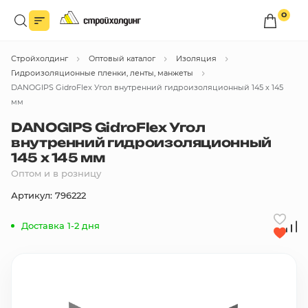
0
Войдите в личный кабинет
Стройхолдинг
Оптовый каталог
Изоляция
Вы сможете оформлять заказы
по оптовым ценам.
Гидроизоляционные пленки, ленты, манжеты
DANOGIPS GidroFlex Угол внутренний гидроизоляционный 145 х 145
Войти
мм
DANOGIPS GidroFlex Угол
внутренний гидроизоляционный
Каталог товаров
145 х 145 мм
Оптом и в розницу
Быстрый заказ по списку
Артикул: 796222
Все
бренды
Доставка 1-2 дня
Избранное
Сравнение
В корзину