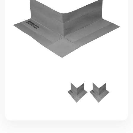
10 000 ₽
Минимальный заказ
+7(495) 988-86-47
sales@stroyholding.ru
Max
Телеграм
Доставка
Оплата
О компании
Все бренды
Контакты
Москва