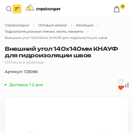
0
Войдите в личный кабинет
Стройхолдинг
Оптовый каталог
Изоляция
Вы сможете оформлять заказы
по оптовым ценам.
Гидроизоляционные пленки, ленты, манжеты
Внешний угол 140х140мм КНАУФ для гидроизоляции швов
Войти
Внешний угол 140х140мм КНАУФ
для гидроизоляции швов
Оптом и в розницу
Каталог товаров
Артикул: 725066
Быстрый заказ по списку
Доставка 1-2 дня
Все
бренды
Избранное
Сравнение
В корзину