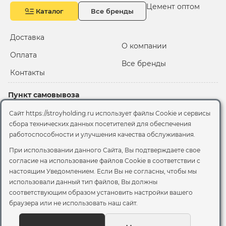
Цемент оптом
Каталог
Все бренды
Доставка
О компании
Оплата
Все бренды
Контакты
Пункт самовывоза
Склад "Черкизовский"
Сайт https://stroyholding.ru использует файлы Cookie и сервисы
2-й Иртышский проезд,
сбора технических данных посетителей для обеспечения
территория 2А стр.3
работоспособности и улучшения качества обслуживания.
Офис
При использовании данного Сайта, Вы подтверждаете свое
согласие на использование файлов Cookie
в соответствии с
Москва, ул. Вятская, 49с1
настоящим Уведомлением. Если Вы не согласны, чтобы мы
использовали данный тип файлов, Вы должны
© 2026 Стройхолдинг | г. Москва
соответствующим образом установить настройки вашего
Договор оферта
-
Политика конфиденциальности
браузера или не использовать наш сайт.
Согласие на обработку персональных данных
Согласие на обработку файлов сookie