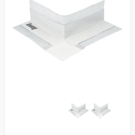
10 000 ₽
Минимальный заказ
+7(495) 988-86-47
sales@stroyholding.ru
Max
Телеграм
Доставка
Оплата
О компании
Все бренды
Контакты
Москва