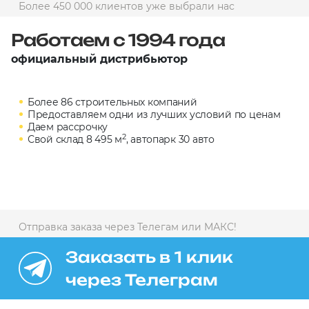
Более 450 000 клиентов уже выбрали нас
10 000 ₽
Минимальный заказ
Работаем с 1994 года
официальный дистрибьютор
+7(495) 988-86-47
sales@stroyholding.ru
Более 86 строительных компаний
Max
Предоставляем одни из лучших условий по ценам
Телеграм
Даем рассрочку
2
Свой склад 8 495 м
, автопарк 30 авто
Доставка
Оплата
О компании
Все бренды
Контакты
Отправка заказа через Телегам или МАКС!
Москва
Заказать в 1 клик
через Телеграм