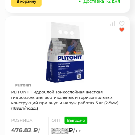
Доставка 1-2 дня
В корзину
PLITONIT ГидроСлой Тонкослойная жесткая
гидроизоляция вертикальных и горизонтальных
конструкций при внут. и наруж работах 5 кг (2-5мм)
(168шт/подд.)
РОЗНИЦА
ОПТ
Выгодно
476.82 ₽
₽
/
/шт.