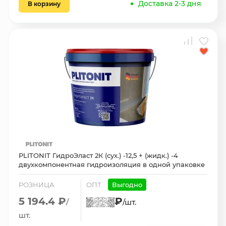
Доставка 2-3 дня
В корзину
PLITONIT ГидроЭласт 2К (сух.) -12,5 + (жидк.) -4
двухкомпонентная гидроизоляция в одной упаковке
РОЗНИЦА
ОПТ
Выгодно
5 194.4 ₽
₽
/
/шт.
шт.