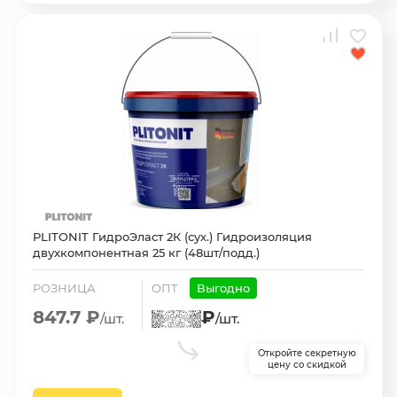
PLITONIT ГидроЭласт 2К (сух.) Гидроизоляция
двухкомпонентная 25 кг (48шт/подд.)
РОЗНИЦА
ОПТ
Выгодно
847.7 ₽
₽
/шт.
/шт.
Откройте секретную
цену со скидкой