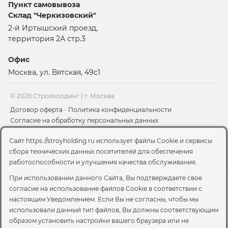
для создания влагозащитного слоя,
Пункт самовывоза
обеспечивающие долговечную эксплуатацию
Склад "Черкизовский"
конструкций. Применяется как гидроизоляция для
2-й Иртышский проезд,
крыши и гидроизоляция кровли.
территория 2А стр.3
Гидроизоляция Юнис Гидропласт
: Обмазочная
Офис
гидроизоляция, доступная в упаковках по 5 кг и 20
Москва, ул. Вятская, 49с1
кг, предназначена для внутренних и внешних работ,
включая подвалы, фундаменты и кровли. Прекрасно
подходит как гидроизоляция фундамента.
© 2026 Стройхолдинг | г. Москва
Договор оферта
-
Политика конфиденциальности
Жесткая гидроизоляция ОСНОВИТ АКВАСКРИН
Согласие на обработку персональных данных
HC63
: Предлагается в 20 кг упаковке, этот материал
Согласие на обработку файлов сookie
обеспечивает отличную защиту от влаги и обладает
Сайт https://stroyholding.ru использует файлы Cookie и сервисы
Вы можете отозвать своё согласие, написав на
высокой прочностью. Идеально подходит как
сбора технических данных посетителей для обеспечения
sales@stroyholding.ru
гидроизоляция для бетона.
работоспособности и улучшения качества обслуживания.
Гидроизоляционная масса ЦЕРЕЗИТ CR 65
:
При использовании данного Сайта, Вы подтверждаете свое
Поставляется в упаковках по 20 кг, подходит для
согласие на использование файлов Cookie
в соответствии с
различных видов гидроизоляционных работ,
настоящим Уведомлением. Если Вы не согласны, чтобы мы
обеспечивая надежную защиту от влаги.
использовали данный тип файлов, Вы должны соответствующим
образом установить настройки вашего браузера или не