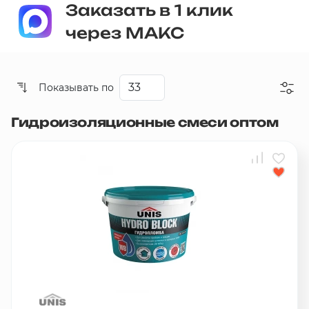
Заказать в 1 клик
через МАКС
Показывать по
Гидроизоляционные смеси оптом
Со скидкой
Дешевые
Дорогие
Новинки