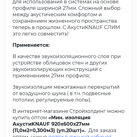
для использования в системах на основе
профиля шириной 27мм. Сложный выбор
между акустическим комфортом и
сохранением жизненного пространства
теперь в прошлом. С АкустиKNAUF СЛИМ
это легко совместить!
Применяется:
В качестве звукоизоляционного слоя при
устройстве облицовок стен и других
звукоизолирующих конструкций с
применением 27мм профиля;
Звукоизоляция межэтажных перекрытий
от воздушного шума ( в т.ч. подвесные
потолки, регулируемые полы).
В интернет-магазине Стройхолдинг можно
купить оптом
«Мин. изоляция
АкустиKNAUF 920х600х27мм
(11,0м2=0,300м3) (уп.20шт)».
Для заказа
оптом, нужно
войти в личный кабинет
,