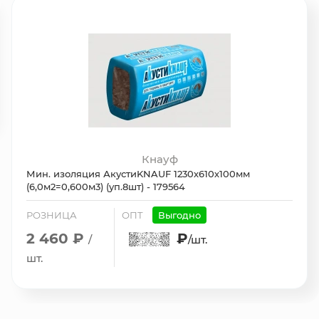
Кнауф
Мин. изоляция АкустиKNAUF 1230х610х100мм
(6,0м2=0,600м3) (уп.8шт) - 179564
РОЗНИЦА
ОПТ
Выгодно
2 460 ₽
₽
/
/шт.
шт.