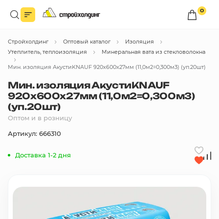
0
Войдите в личный кабинет
Стройхолдинг
Оптовый каталог
Изоляция
Вы сможете оформлять заказы
по оптовым ценам.
Утеплитель, теплоизоляция
Минеральная вата из стекловолокна
Мин. изоляция АкустиKNAUF 920х600х27мм (11,0м2=0,300м3) (уп.20шт)
Войти
Мин. изоляция АкустиKNAUF
920х600х27мм (11,0м2=0,300м3)
(уп.20шт)
Каталог товаров
Оптом и в розницу
Быстрый заказ по списку
Артикул: 666310
Все
Доставка 1-2 дня
бренды
Избранное
Сравнение
В корзину