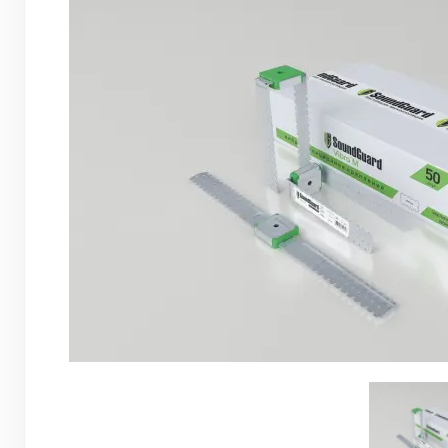
Грунтовки, ПВА, спец. растворы
Герметики, жидкие гвозди, пена
Саморезы, дюбеля, шурупы
Инструмент и оборудование
Стеклосетки, ленты
строительные, серпянки
Лакокрасочные материалы
Нерудные материалы
Обои