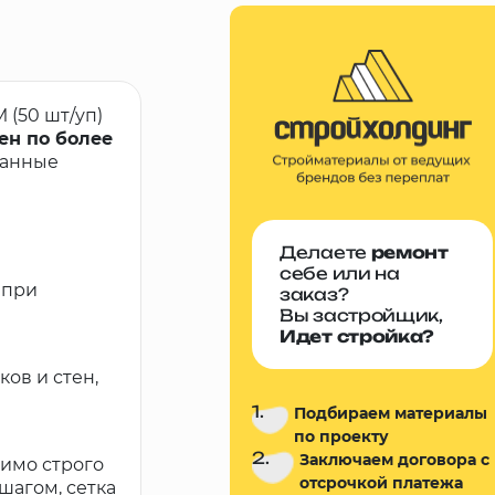
(50 шт/уп)
ен по более
ванные
Делаете
ремонт
себе или на
 при
заказ?
Вы застройщик,
Идет стройка?
ов и стен,
1.
Подбираем материалы
по проекту
2.
Заключаем договора с
имо строго
отсрочкой платежа
шагом, сетка