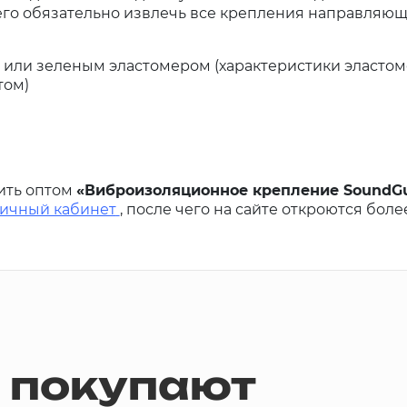
его обязательно извлечь все крепления направляю
или зеленым эластомером (характеристики эластом
том)
ить оптом
«Виброизоляционное крепление SoundGu
личный кабинет
, после чего на сайте откроются бол
м покупают