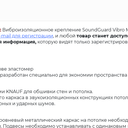
:
Виброизоляционное крепление SoundGuard Vibro М 
-mail для регистрации
, и любой
товар станет доступ
я информация,
которую видят только зарегистриро
ове эластомер
разработан специально для экономии пространства
 KNAUF для обшивки стен и потолка.
о каркаса в звукоизоляционных конструкциях потолк
рных и ударных шумов.
ровневый металлический каркас на потолке необход
. Подвесы необходимо устанавливать с одинаковым 