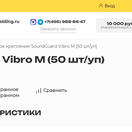
Вход
olding.ru
+7(495) 988-86-47
10 000 ру
Минимальный з
Заказать звонок
е крепление SoundGuard Vibro М (50 шт/уп)
Пазогребневые плиты (ПГП)
ibro М (50 шт/уп)
бранное
Сравнить
бранном
ЕРИСТИКИ