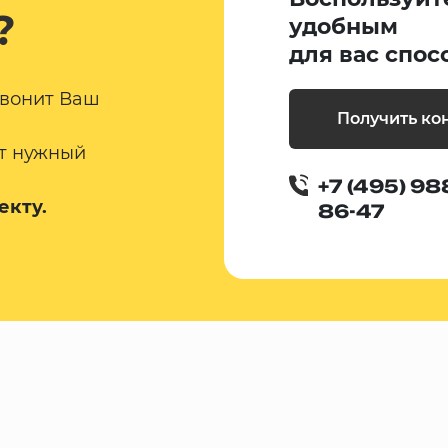
?
удобным
для вас спос
звонит Ваш
Получить ко
т нужный
+7 (495) 98
екту.
86-47