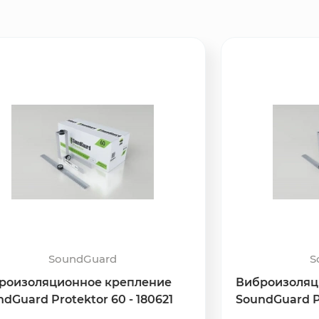
SoundGuard
S
роизоляционное крепление
Виброизоляц
dGuard Protektor 60 - 180621
SoundGuard Pr