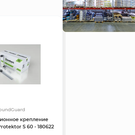
oundGuard
SoundGuar
ионное крепление
Виброизоляционное к
otektor S 60 - 180622
SoundGuard Vibro Bis 8 
180626