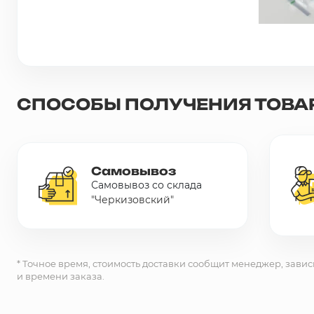
Сетка металлическая
Электрика
СПОСОБЫ ПОЛУЧЕНИЯ ТОВА
Удалено из прайс-листа
Самовывоз
Самовывоз со склада
"Черкизовский"
* Точное время, стоимость доставки сообщит менеджер, завис
и времени заказа.