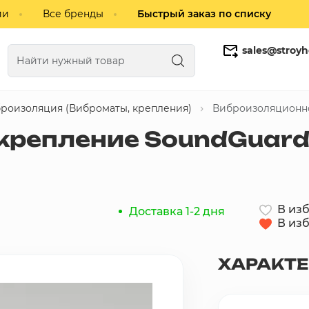
ии
Все бренды
Быстрый заказ по списку
sales@stroyh
роизоляция (Виброматы, крепления)
Виброизоляционно
Газобетонные блоки
Кирпич
репление SoundGuard V
В из
Доставка 1-2 дня
В из
ХАРАКТ