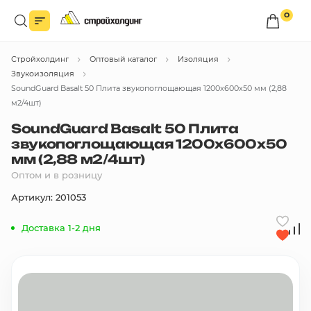
0
Войдите в личный кабинет
Стройхолдинг
Оптовый каталог
Изоляция
Вы сможете оформлять заказы
по оптовым ценам.
Звукоизоляция
SoundGuard Basalt 50 Плита звукопоглощающая 1200х600х50 мм (2,88
Войти
м2/4шт)
SoundGuard Basalt 50 Плита
звукопоглощающая 1200х600х50
Каталог товаров
мм (2,88 м2/4шт)
Оптом и в розницу
Быстрый заказ по списку
Артикул: 201053
Все
бренды
Доставка 1-2 дня
Избранное
Сравнение
В корзину