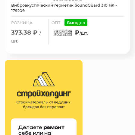
Виброакустический герметик SoundGuard 310 мл -
179209
РОЗНИЦА
ОПТ
Выгодно
373.38 ₽
₽
/
/шт.
шт.
Делаете
ремонт
себе или на