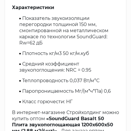
Характеристики
Показатель звукоизоляции
перегородки толщиной 150 мм,
смонтированной на металлическом
каркасе по технологии SoundGuard:
Rw=62 дБ
Плотность кг/м3 50 кг/м.куб
Средний коэффициент
звукопоглощения: NRC = 0.95
Теплопроводность 0,037 Вт/м°С
Паропроницаемость Мг/(м*ч*Па) 0,6
Класс горючести: НГ
В интернет-магазине Стройхолдинг можно
купить оптом
«SoundGuard Basalt 50
Плита звукопоглощающая 1200х600х50
мм (2,88 м2/4шт)».
Для заказа оптом,