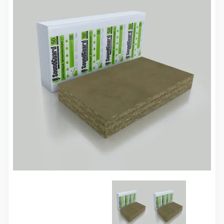
10 000 ₽
Минимальный заказ
+7(495) 988-86-47
sales@stroyholding.ru
Max
Телеграм
Доставка
Оплата
О компании
Все бренды
Контакты
Москва