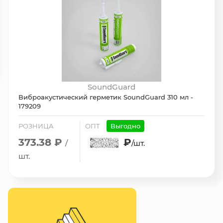
SoundGuard
Виброакустический герметик SoundGuard 310 мл -
179209
РОЗНИЦА
ОПТ
Выгодно
373.38 ₽
₽
/
/шт.
шт.