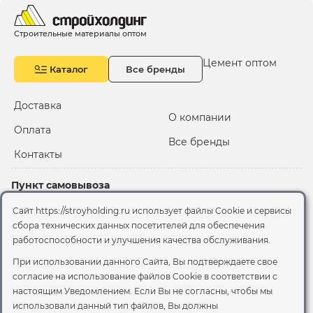
Строительные материалы оптом
Цемент оптом
Каталог
Все бренды
Доставка
О компании
Оплата
Все бренды
Контакты
Пункт самовывоза
Склад "Черкизовский"
Сайт https://stroyholding.ru использует файлы Cookie и сервисы
2-й Иртышский проезд,
сбора технических данных посетителей для обеспечения
территория 2А стр.3
работоспособности и улучшения качества обслуживания.
Офис
При использовании данного Сайта, Вы подтверждаете свое
согласие на использование файлов Cookie
в соответствии с
Москва, ул. Вятская, 49с1
настоящим Уведомлением. Если Вы не согласны, чтобы мы
использовали данный тип файлов, Вы должны
© 2026 Стройхолдинг | г. Москва