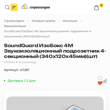
0
Войдите в личный кабинет
Стройхолдинг
Оптовый каталог
Изоляция
Вы сможете оформлять заказы
по оптовым ценам.
Звукоизоляция
SoundGuard ИзоБокс 4М Звукоизоляционный подрозетник 4-
Войти
секционный (340х120х45мм)(шт)
SoundGuard ИзоБокс 4М
Звукоизоляционный подрозетник 4-
Каталог товаров
секционный (340х120х45мм)(шт)
Оптом и в розницу
Быстрый заказ по списку
Артикул: 411261
Все
бренды
Доставка 1-2 дня
Избранное
Сравнение
В корзину