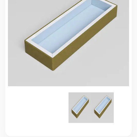
10 000 ₽
Минимальный заказ
+7(495) 988-86-47
sales@stroyholding.ru
Max
Телеграм
Доставка
Оплата
О компании
Все бренды
Контакты
Москва