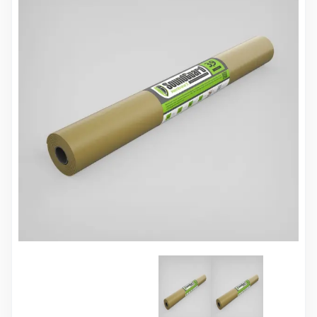
10 000 ₽
Минимальный заказ
+7(495) 988-86-47
sales@stroyholding.ru
Max
Телеграм
Доставка
Оплата
О компании
Все бренды
Контакты
Москва