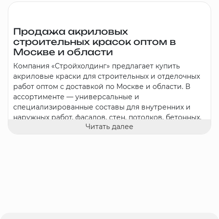
Продажа акриловых
строительных красок оптом в
Москве и области
Компания «Стройхолдинг» предлагает купить
акриловые краски для строительных и отделочных
работ оптом с доставкой по Москве и области. В
ассортименте — универсальные и
специализированные составы для внутренних и
наружных работ, фасадов, стен, потолков, бетонных,
Читать далее
деревянных и металлических поверхностей. Мы
поставляем продукцию для строительных
компаний, ремонтных бригад, оптовых баз, торговых
сетей и магазинов стройматериалов. Надёжность,
качество и профессиональный подход — основа
сотрудничества с нами.
Широкий ассортимент
Наш каталог включает широкий выбор акриловых