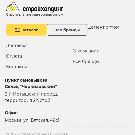
лакокрасочных материалов, востребованных на всех
этапах строительства и ремонта:
Строительные материалы оптом
Интерьерные акриловые краски — для стен и
потолков, с высокой укрывистостью и лёгким
Цемент оптом
Каталог
Все бренды
нанесением;
Фасадные акриловые краски —
атмосферостойкие, устойчивы к выцветанию,
Доставка
растрескиванию и влаге;
О компании
Оплата
Универсальные составы — для бетона,
Все бренды
гипсокартона, кирпича, дерева и штукатурки;
Контакты
Матовые, полуматовые и глянцевые — под
задачи дизайна и типа помещения;
Пункт самовывоза
Моющиеся акриловые краски — устойчивы к
Склад "Черкизовский"
чистке, подходят для кухонь, санузлов,
2-й Иртышский проезд,
коридоров;
территория 2А стр.3
Антисептические и антигрибковые добавки —
защита от плесени и микроорганизмов;
Офис
Белые и колеруемые базы — под любую палитру
оттенков (RAL, NCS);
Москва, ул. Вятская, 49с1
Краски в ведрах различного объёма — от 1 кг до
25 кг, в удобной фасовке для оптовиков и
© 2026 Стройхолдинг | г. Москва