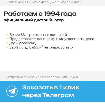
Более 450 000 клиентов уже выбрали нас
10 000 ₽
Минимальный заказ
Работаем с 1994 года
официальный дистрибьютор
+7(495) 988-86-47
sales@stroyholding.ru
Более 86 строительных компаний
Max
Предоставляем одни из лучших условий по ценам
Телеграм
Даем рассрочку
2
Свой склад 8 495 м
, автопарк 30 авто
Доставка
Оплата
О компании
Все бренды
Контакты
Отправка заказа через Телегам или МАКС!
Москва
Заказать в 1 клик
через Телеграм