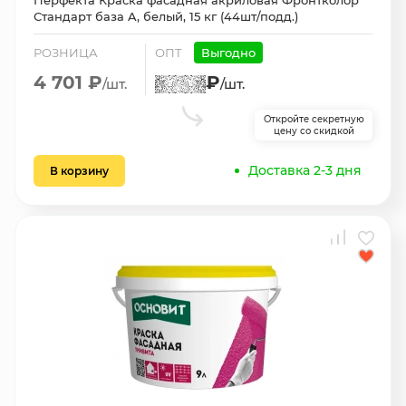
Перфекта Краска фасадная акриловая Фронтколор
Стандарт база A, белый, 15 кг (44шт/подд.)
РОЗНИЦА
ОПТ
Выгодно
4 701 ₽
₽
/шт.
/шт.
Откройте секретную
цену со скидкой
Доставка 2-3 дня
В корзину