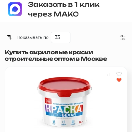
Заказать в 1 клик
через МАКС
Показывать по
Купить акриловые краски
Со скидкой
строительные оптом в Москве
Дешевые
Дорогие
Новинки