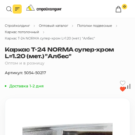
0
Войдите в личный кабинет
Стройхолдинг
Оптовый каталог
Потолки подвесные
Вы сможете оформлять заказы
по оптовым ценам.
Каркас потолочный
Каркас T-24 NORMA супер-хром L=1.20 (мет.) "Албес"
Войти
Каркас T-24 NORMA супер-хром
L=1.20 (мет.) "Албес"
Оптом и в розницу
Каталог товаров
Артикул: 5054-50217
Быстрый заказ по списку
Доставка 1-2 дня
Все
бренды
Избранное
Сравнение
В корзину