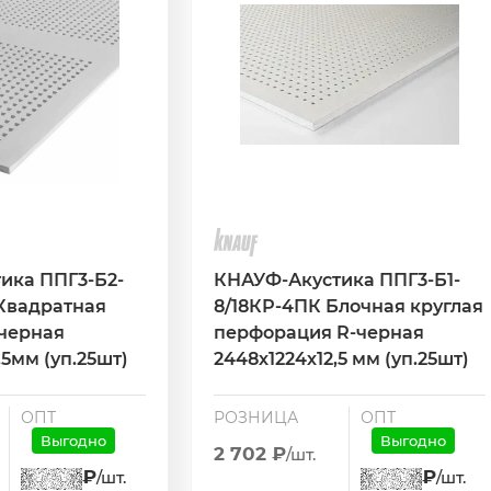
ика ППГ3-Б2-
КНАУФ-Акустика ППГ3-Б1-
 Квадратная
8/18КР-4ПК Блочная круглая
черная
перфорация R-черная
,5мм (уп.25шт)
2448х1224х12,5 мм (уп.25шт)
ОПТ
РОЗНИЦА
ОПТ
Выгодно
Выгодно
2 702 ₽
/шт.
₽
₽
/шт.
/шт.