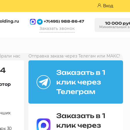
Вход
olding.ru
+7(495) 988-86-47
10 000 ру
Минимальный з
Заказать звонок
Пазогребневые плиты (ПГП)
брали нас
Отправка заказа через Телегам или МАКС!
94
Заказать в 1
клик через
ютор
Телеграм
учших
Заказать в 1
клик через
арк 30