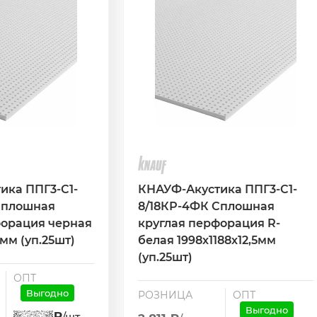
ика ППГ3-С1-
КНАУФ-Акустика ППГ3-С1-
Сплошная
8/18КР-4ФК Сплошная
форация черная
круглая перфорация R-
5мм (уп.25шт)
белая 1998х1188х12,5мм
(уп.25шт)
ОПТ
Выгодно
РОЗНИЦА
ОПТ
Выгодно
₽
/шт.