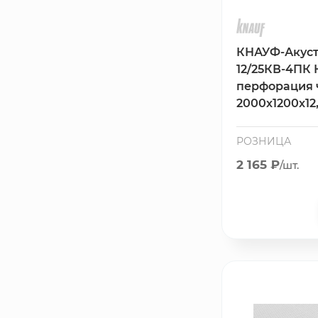
Сетка металлическая
КНАУФ-Акуст
Электрика
12/25КВ-4ПК
перфорация 
2000х1200х12
Удалено из прайс-листа
РОЗНИЦА
2 165 ₽
/шт.