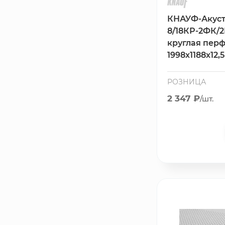
КНАУФ-Акуст
8/18КР-2ФК/
круглая пер
1998х1188х12,
РОЗНИЦА
2 347 ₽
/шт.