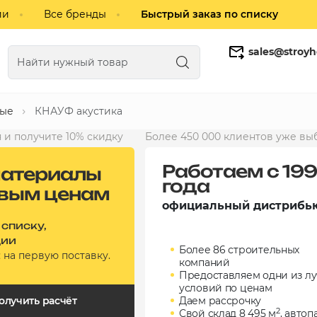
ии
Все бренды
Быстрый заказ по списку
sales@stroyh
ные
КНАУФ акустика
Газобетонные блоки
Кирпич
 и получите 10% скидку
Более 450 000 клиентов уже вы
Работаем с 19
атериалы
года
овым ценам
официальный дистрибь
 списку,
ции
Более 86 строительных
а
на первую поставку.
компаний
Предоставляем одни из л
условий по ценам
олучить расчёт
Даем рассрочку
2
Свой склад 8 495 м
, автоп