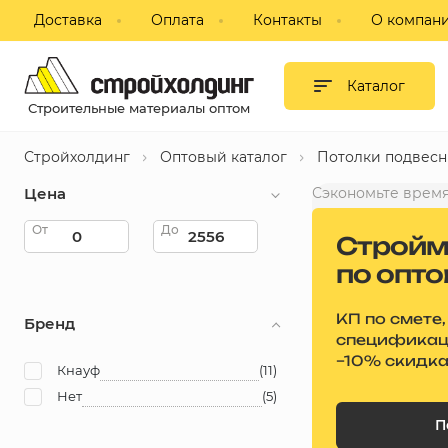
Доставка
Оплата
Контакты
О компан
Гипсокартон и листовые
материалы
Каталог
Строительные материалы оптом
Сухие смеси
Стройхолдинг
Оптовый каталог
Потолки подвес
Изоляция
Цена
Сэкономьте время
Профиль, комплектующие для
От
До
Стройм
ГКЛ
по опт
Блоки строительные,
пазогребневые, кирпич
КП по смете,
Бренд
специфика
–10% скидк
Потолки подвесные
Кнауф
(11)
Нет
(5)
Фанера, ДВП, ДСП
П