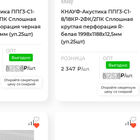
ика ППГ3-С1-
КНАУФ-Акустика ППГ3-С1-
2ПК Сплошная
8/18КР-2ФК/2ПК Сплошная
форация черная
круглая перфорация R-
5мм (уп.25шт)
белая 1998х1188х12,5мм
(уп.25шт)
ОПТ
Выгодно
РОЗНИЦА
ОПТ
Выгодно
₽
/шт.
2 347 ₽
/шт.
₽
/шт.
Откройте секретную
цену со скидкой
Откройте секретную
цену со скидкой