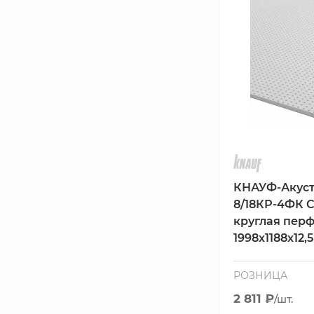
КНАУФ-Акуст
8/18КР-4ФК 
круглая пер
1998х1188х12,
РОЗНИЦА
2 811 ₽
/шт.