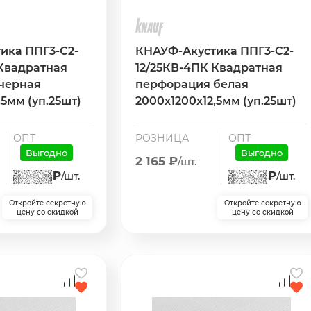
ика ППГ3-С2-
КНАУФ-Акустика ППГ3-С2-
 Квадратная
12/25КВ-4ПК Квадратная
черная
перфорация белая
,5мм (уп.25шт)
2000х1200х12,5мм (уп.25шт)
ОПТ
РОЗНИЦА
ОПТ
Выгодно
Выгодно
2 165 ₽
/шт.
₽
₽
/шт.
/шт.
Откройте секретную
Откройте секретную
цену со скидкой
цену со скидкой