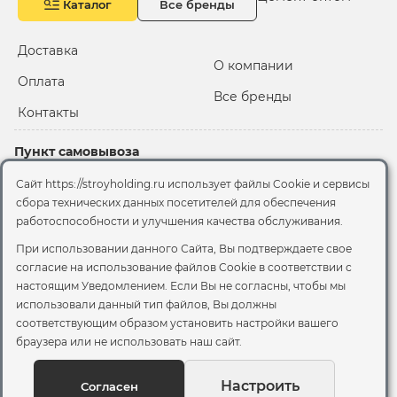
Каталог
Все бренды
Доставка
О компании
Оплата
Все бренды
Контакты
Пункт самовывоза
Склад "Черкизовский"
Сайт https://stroyholding.ru использует файлы Cookie и сервисы
2-й Иртышский проезд,
сбора технических данных посетителей для обеспечения
территория 2А стр.3
работоспособности и улучшения качества обслуживания.
Офис
При использовании данного Сайта, Вы подтверждаете свое
согласие на использование файлов Cookie
в соответствии с
Москва, ул. Вятская, 49с1
настоящим Уведомлением. Если Вы не согласны, чтобы мы
использовали данный тип файлов, Вы должны
© 2026 Стройхолдинг | г. Москва
соответствующим образом установить настройки вашего
Договор оферта
-
Политика конфиденциальности
браузера или не использовать наш сайт.
Согласие на обработку персональных данных
Согласие на обработку файлов сookie
Настроить
Согласен
Вы можете отозвать своё согласие, написав на