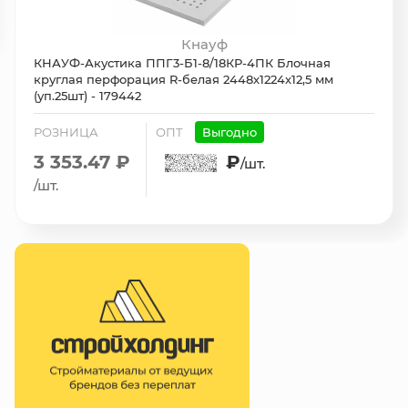
Кнауф
КНАУФ-Акустика ППГ3-Б1-8/18КР-4ПК Блочная
круглая перфорация R-белая 2448х1224х12,5 мм
(уп.25шт) - 179442
РОЗНИЦА
ОПТ
Выгодно
3 353.47 ₽
₽
/шт.
/шт.