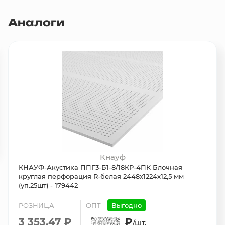
Аналоги
Кнауф
КНАУФ-Акустика ППГ3-Б1-8/18КР-4ПК Блочная
круглая перфорация R-белая 2448х1224х12,5 мм
(уп.25шт) - 179442
РОЗНИЦА
ОПТ
Выгодно
3 353.47 ₽
₽
/шт.