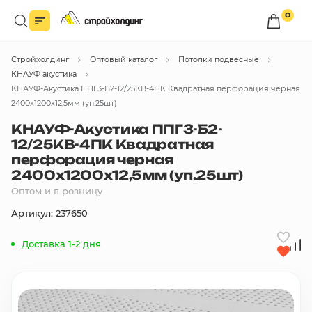
0
Войдите в личный кабинет
Стройхолдинг
Оптовый каталог
Потолки подвесные
Вы сможете оформлять заказы
по оптовым ценам.
КНАУФ акустика
КНАУФ-Акустика ППГ3-Б2-12/25КВ-4ПК Квадратная перфорация черная
Войти
2400х1200х12,5мм (уп.25шт)
КНАУФ-Акустика ППГ3-Б2-
12/25КВ-4ПК Квадратная
Каталог товаров
перфорация черная
2400х1200х12,5мм (уп.25шт)
Быстрый заказ по списку
Оптом и в розницу
Артикул: 237650
Все
бренды
Доставка 1-2 дня
Избранное
Сравнение
В корзину