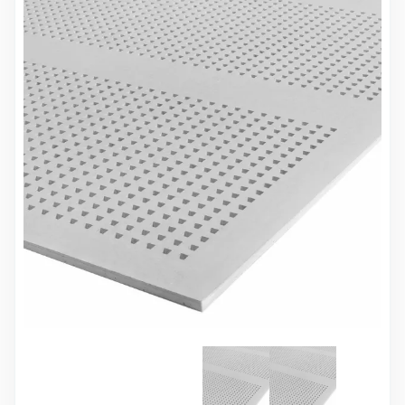
10 000 ₽
Минимальный заказ
+7(495) 988-86-47
sales@stroyholding.ru
Max
Телеграм
Доставка
Оплата
О компании
Все бренды
Контакты
Москва