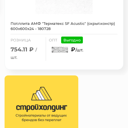
Пот.плита АМФ "Терматекс SF Acustic" (скрыт.констр)
600х600х24 - 180728
РОЗНИЦА
ОПТ
Выгодно
754.11 ₽
₽
/
/шт.
шт.