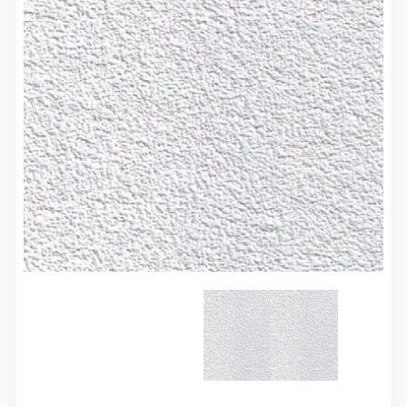
10 000 ₽
Минимальный заказ
+7(495) 988-86-47
sales@stroyholding.ru
Max
Телеграм
Доставка
Оплата
О компании
Все бренды
Контакты
Москва