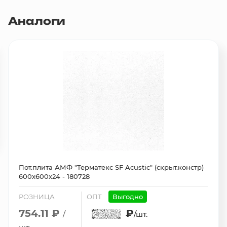
Аналоги
Пот.плита АМФ "Терматекс SF Acustic" (скрыт.констр)
600х600х24 - 180728
РОЗНИЦА
ОПТ
Выгодно
754.11 ₽
₽
/
/шт.