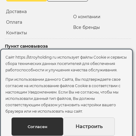
Доставка
О компании
Оплата
Все бренды
Контакты
Пункт самовывоза
Склад "Черкизовский"
Сайт https://stroyholding.ru использует файлы Cookie и сервисы
2-й Иртышский проезд,
сбора технических данных посетителей для обеспечения
территория 2А стр.3
работоспособности и улучшения качества обслуживания.
Офис
При использовании данного Сайта, Вы подтверждаете свое
согласие на использование файлов Cookie
в соответствии с
Москва, ул. Вятская, 49с1
настоящим Уведомлением. Если Вы не согласны, чтобы мы
использовали данный тип файлов, Вы должны
© 2026 Стройхолдинг | г. Москва
соответствующим образом установить настройки вашего
Договор оферта
-
Политика конфиденциальности
браузера или не использовать наш сайт.
Согласие на обработку персональных данных
Согласие на обработку файлов сookie
Настроить
Согласен
Вы можете отозвать своё согласие, написав на