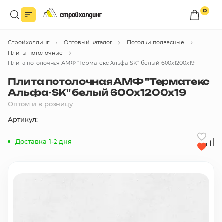
0
Войдите в личный кабинет
Стройхолдинг
Оптовый каталог
Потолки подвесные
Вы сможете оформлять заказы
по оптовым ценам.
Плиты потолочные
Плита потолочная АМФ "Терматекс Альфа-SK" белый 600х1200х19
Войти
Плита потолочная АМФ "Терматекс
Альфа-SK" белый 600х1200х19
Оптом и в розницу
Каталог товаров
Артикул:
Быстрый заказ по списку
Доставка 1-2 дня
Все
бренды
Избранное
Сравнение
В корзину