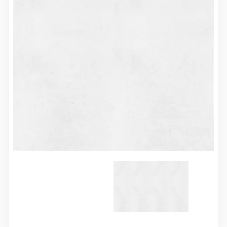
10 000 ₽
Минимальный заказ
+7(495) 988-86-47
sales@stroyholding.ru
Max
Телеграм
Доставка
Оплата
О компании
Все бренды
Контакты
Москва