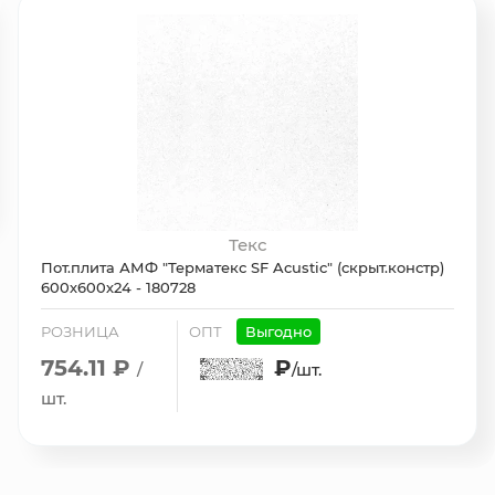
Текс
Пот.плита АМФ "Терматекс SF Acustic" (скрыт.констр)
600х600х24 - 180728
РОЗНИЦА
ОПТ
Выгодно
754.11 ₽
₽
/
/шт.
шт.