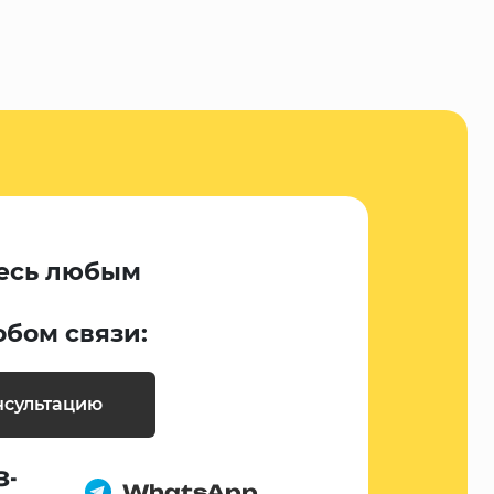
есь любым
обом связи:
нсультацию
8-
WhatsApp