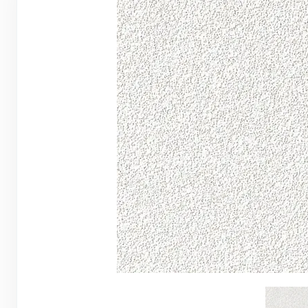
Грунтовки, ПВА, спец. растворы
Герметики, жидкие гвозди, пена
Саморезы, дюбеля, шурупы
Инструмент и оборудование
Стеклосетки, ленты
строительные, серпянки
Лакокрасочные материалы
Нерудные материалы
Обои