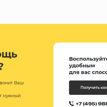
ощь
Воспользуйт
?
удобным
для вас спос
звонит Ваш
Получить ко
т нужный
+7 (495) 98