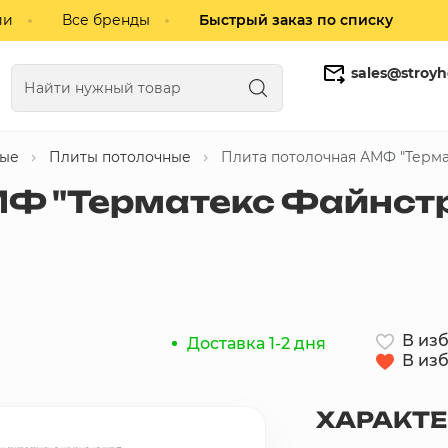
ии
Все бренды
Быстрый заказ по списку
sales@stroyh
ные
Плиты потолочные
Плита потолочная АМФ "Терма
Газобетонные блоки
Кирпич
Ф "Терматекс Файнстр
В из
Доставка 1-2 дня
В из
ХАРАКТ