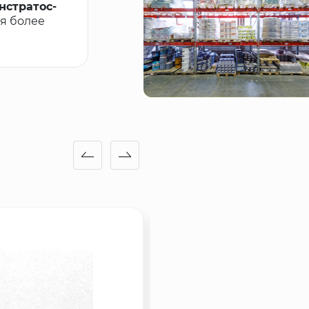
нстратос-
ся более