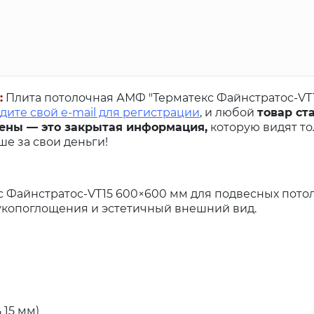
:
Плита потолочная АМФ "Терматекс Файнстратос-VT1
дите свой e-mail для регистрации
, и любой
товар ст
ены — это закрытая информация,
которую видят то
е за свои деньги!
 Файнстратос-VT15 600×600 мм для подвесных пото
укопоглощения и эстетичный внешний вид.
 15 мм)