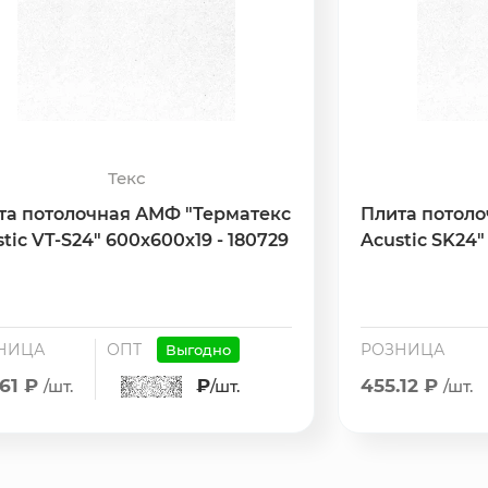
Текс
та потолочная АМФ "Терматекс
Плита потол
tic VT-S24" 600х600х19 - 180729
Acustic SK24"
НИЦА
ОПТ
РОЗНИЦА
Выгодно
.61 ₽
₽
455.12 ₽
/шт.
/шт.
/шт.