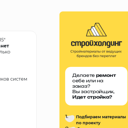
5"
анет
лько
Делаете
ремонт
лков систем
себе или на
заказ?
Вы застройщик,
Идет стройка?
1.
Подбираем материалы
по проекту