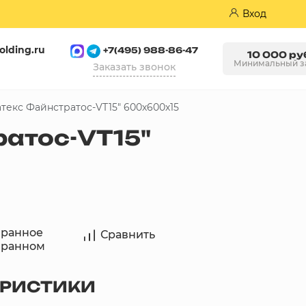
Вход
olding.ru
+7(495) 988-86-47
10 000 ру
Минимальный з
Заказать звонок
текс Файнстратос-VT15" 600х600х15
Пазогребневые плиты (ПГП)
атос-VT15"
бранное
Сравнить
бранном
ЕРИСТИКИ