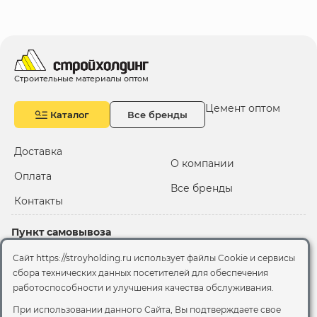
Строительные материалы оптом
Цемент оптом
Каталог
Все бренды
Доставка
О компании
Оплата
Все бренды
Контакты
Пункт самовывоза
Склад "Черкизовский"
Сайт https://stroyholding.ru использует файлы Cookie и сервисы
2-й Иртышский проезд,
сбора технических данных посетителей для обеспечения
территория 2А стр.3
работоспособности и улучшения качества обслуживания.
Офис
При использовании данного Сайта, Вы подтверждаете свое