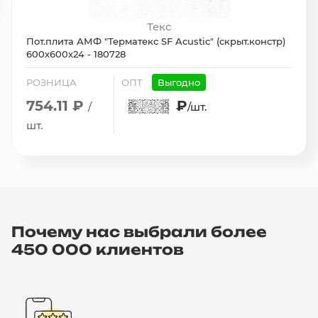
Текс
Пот.плита АМФ "Терматекс SF Acustic" (скрыт.констр)
600х600х24 - 180728
РОЗНИЦА
ОПТ
Выгодно
754.11 ₽
₽
/
/шт.
шт.
Почему нас выбрали более
450 000 клиентов