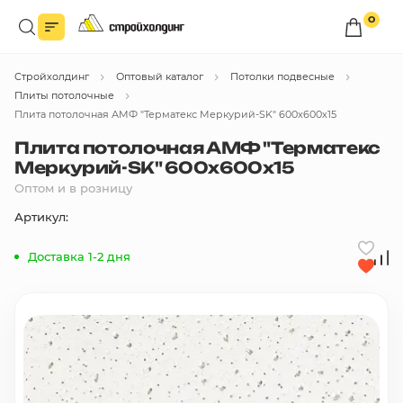
0
Войдите в личный кабинет
Стройхолдинг
Оптовый каталог
Потолки подвесные
Вы сможете оформлять заказы
по оптовым ценам.
Плиты потолочные
Плита потолочная АМФ "Терматекс Меркурий-SK" 600х600х15
Войти
Плита потолочная АМФ "Терматекс
Меркурий-SK" 600х600х15
Оптом и в розницу
Каталог товаров
Артикул:
Быстрый заказ по списку
Доставка 1-2 дня
Все
бренды
Избранное
Сравнение
В корзину