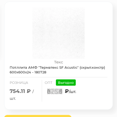
Текс
Пот.плита АМФ "Терматекс SF Acustic" (скрыт.констр)
600х600х24 - 180728
РОЗНИЦА
ОПТ
Выгодно
754.11 ₽
₽
/
/шт.
шт.