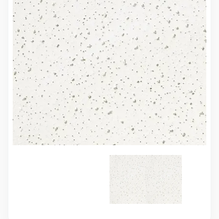
10 000 ₽
Минимальный заказ
+7(495) 988-86-47
sales@stroyholding.ru
Max
Телеграм
Доставка
Оплата
О компании
Все бренды
Контакты
Москва